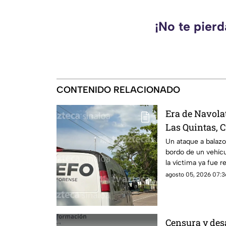
¡No te pierd
CONTENIDO RELACIONADO
Era de Navola
Las Quintas, C
identificado
Un ataque a balazo
bordo de un vehícu
la víctima ya fue r
agosto 05, 2026 07:3
Censura y des