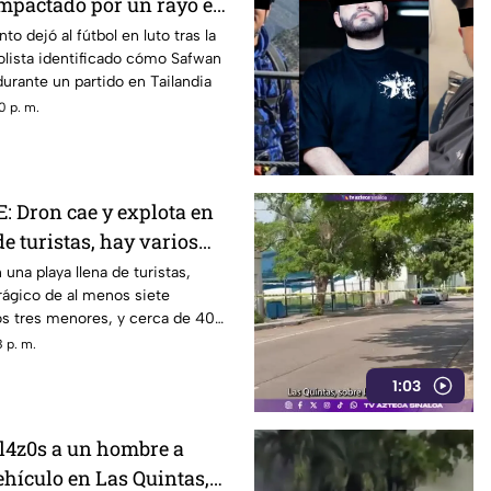
 impactado por un rayo en
o dejó al fútbol en luto tras la
olista identificado cómo Safwan
urante un partido en Tailandia
0 p. m.
 Dron cae y explota en
de turistas, hay varios
idos
una playa llena de turistas,
rágico de al menos siete
os tres menores, y cerca de 40
 p. m.
1:03
l4z0s a un hombre a
ehículo en Las Quintas,