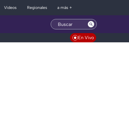
Regionales
Videos
a más +
En Vivo