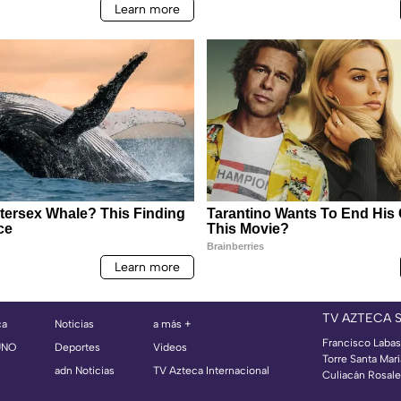
TV AZTECA 
ca
Noticias
a más +
Francisco Labast
UNO
Deportes
Videos
Torre Santa Mar
adn Noticias
TV Azteca Internacional
Culiacán Rosales