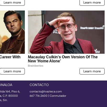
SINALOA
CONTACTO
ida 164, Piso 6,
contacto@tvazteca.com
ía, C.P. 80000
667 716 2600 | Conmutador
, Sin.