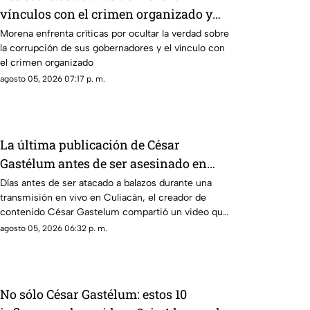
vínculos con el crimen organizado y
obras faraónicas
Morena enfrenta críticas por ocultar la verdad sobre
la corrupción de sus gobernadores y el vínculo con
el crimen organizado
agosto 05, 2026 07:17 p. m.
La última publicación de César
Gastélum antes de ser asesinado en
vivo: Presumía una "cita fresita"
Días antes de ser atacado a balazos durante una
transmisión en vivo en Culiacán, el creador de
contenido César Gastelum compartió un video que
dejaba entrever un nuevo “romance”
agosto 05, 2026 06:32 p. m.
No sólo César Gastélum: estos 10