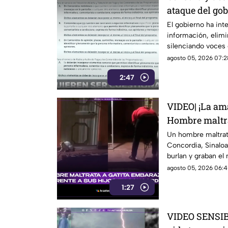
ataque del go
pública
El gobierno ha inte
información, elim
silenciando voces 
agosto 05, 2026 07:2
2:47
VIDEO| ¡La ama
Hombre maltra
en Concordia f
Un hombre maltrat
Concordia, Sinaloa,
burlan y graban e
agosto 05, 2026 06:4
1:27
VIDEO SENSIBL