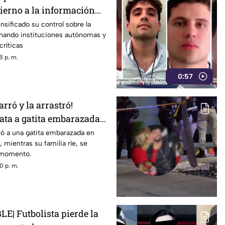
bierno a la información
nsificado su control sobre la
inando instituciones autónomas y
críticas
8 p. m.
0:57
rró y la arrastró!
ta a gatita embarazada
rente a sus hijos
ó a una gatita embarazada en
 mientras su familia ríe, se
l momento.
0 p. m.
E| Futbolista pierde la