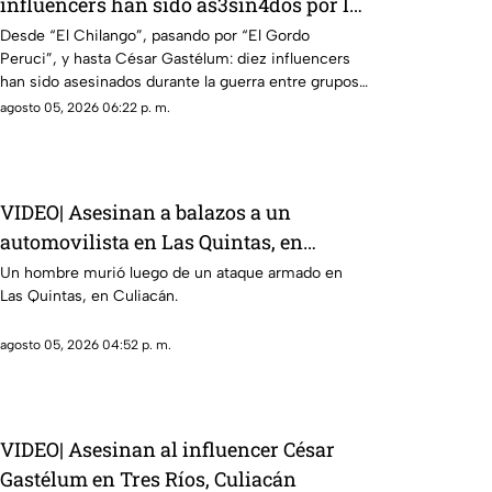
influencers han sido as3sin4dos por la
guerra entre Los Chapitos y La Mayiza
Desde “El Chilango”, pasando por “El Gordo
Peruci”, y hasta César Gastélum: diez influencers
han sido asesinados durante la guerra entre grupos
delictivos
agosto 05, 2026 06:22 p. m.
VIDEO| Asesinan a balazos a un
automovilista en Las Quintas, en
Culiacán
Un hombre murió luego de un ataque armado en
Las Quintas, en Culiacán.
agosto 05, 2026 04:52 p. m.
VIDEO| Asesinan al influencer César
Gastélum en Tres Ríos, Culiacán