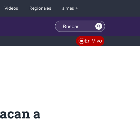
Regionales
Videos
a más +
En Vivo
tacan a