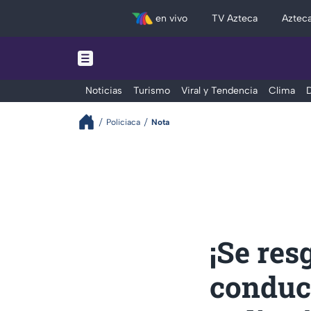
en vivo
TV Azteca
Aztec
Noticias
Turismo
Viral y Tendencia
Clima
D
Policiaca
Nota
¡Se res
conduct