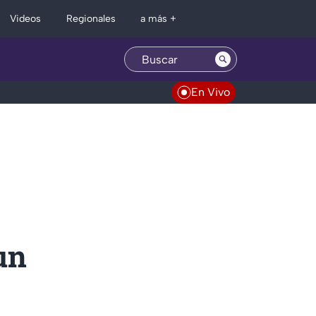
Regionales
Videos
a más +
En Vivo
un