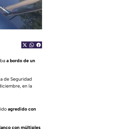
aba
a bordo de un
ía de Seguridad
iciembre, en la
sido
agredido con
blanco con múltiples