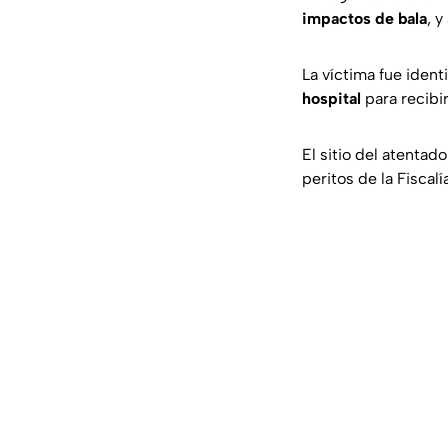
impactos de bala
, y
La víctima fue iden
hospital
para recibi
El sitio del atentad
peritos de la Fiscal