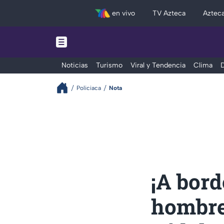
en vivo
TV Azteca
Aztec
Noticias
Turismo
Viral y Tendencia
Clima
D
Policiaca
Nota
¡A bord
hombre