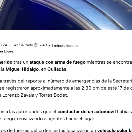
18:24
| Actualizado 🕑 12:43
1 minuto lectura
án López
herido
tras un
ataque con arma de fuego
mientras se encontr
nia Miguel Hidalgo
, en
Culiacán
.
a través del reporte al número de emergencias de la Secretar
 se registraron aproximadamente a las 2:30 pm de este 17 de d
s Lorenzo Zavala y Torres Bodet.
n a las autoridades que el
conductor de un automóvil
había 
fuego, movilizando a agentes hacia el lugar.
tos de fuerzas del orden, éstos localizaron un
vehículo color 