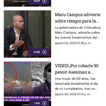
5:09
medios y periodistas.
Maru Campos advierte
sobre riesgos para la
libertad de expresión
La gobernadora de Chihuahua,
Maru Campos, advierte sobre
los nuevos lineamientos del
Gobierno Federal que
agosto 08, 2026 01:38 p. m.
amenazan la libertad de
0:58
expresión.
VIDEO| ¡Por robarle 90
pesos! Asesinan a
abuelita de 82 años tras
Una mujer de 82 años, fue
asesinada brutalmente el día
asaltarla en su
de su cumpleaños, tras un
cumpleaños
asalto por solo 90 pesos.
agosto 08, 2026 01:19 p. m.
1:06