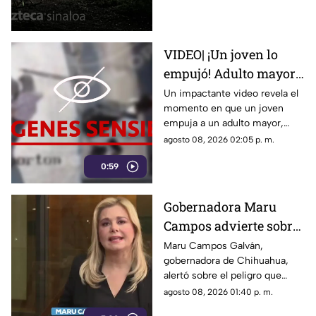
Culiacán
VIDEO| ¡Un joven lo
empujó! Adulto mayor
muere atropellado por
Un impactante video revela el
momento en que un joven
un tráiler
empuja a un adulto mayor,
provocando su muerte al ser
agosto 08, 2026 02:05 p. m.
atropellado por un tráiler.
0:59
Gobernadora Maru
Campos advierte sobre
el uso de lineamientos
Maru Campos Galván,
gobernadora de Chihuahua,
para sancionar a
alertó sobre el peligro que
medios y periodistas
implican los nuevos
agosto 08, 2026 01:40 p. m.
lineamientos para sancionar a