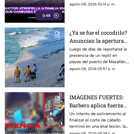
una familia entera.
agosto 08, 2026 06:14 p. m.
0:48
¿Ya se fue el cocodrilo?
Anuncian la apertura
de playas en Mazatlán
Luego de días de reportarse la
presencia de un reptil en
tras cuatro días
playas del puerto de Mazatlán,
cerradas
autoridades confirmaron la
agosto 08, 2026 05:57 p. m.
reapertura de estos espacios
IMÁGENES FUERTES:
Barbero aplica fuerza
de más y le rompe el
Un intento de estiramiento al
finalizar el corte de cabello
cuello a un cliente en
terminó en una letal lesión; las
pleno corte
estremecedoras imágenes
agosto 08, 2026 05:29 p. m.