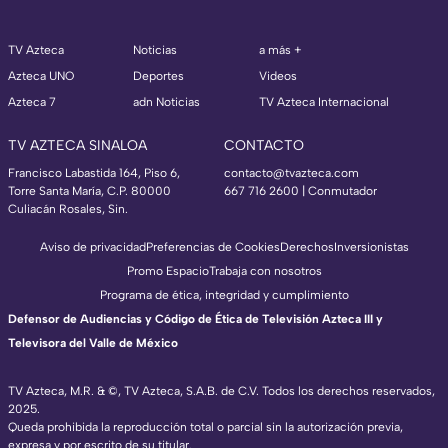
TV Azteca
Noticias
a más +
Azteca UNO
Deportes
Videos
Azteca 7
adn Noticias
TV Azteca Internacional
TV AZTECA SINALOA
CONTACTO
Francisco Labastida 164, Piso 6,
contacto@tvazteca.com
Torre Santa María, C.P. 80000
667 716 2600 | Conmutador
Culiacán Rosales, Sin.
Aviso de privacidad
Preferencias de Cookies
Derechos
Inversionistas
Promo Espacio
Trabaja con nosotros
Programa de ética, integridad y cumplimiento
Defensor de Audiencias y Código de Ética de Televisión Azteca III y
Televisora del Valle de México
TV Azteca, M.R. & ©, TV Azteca, S.A.B. de C.V. Todos los derechos reservados,
2025.
Queda prohibida la reproducción total o parcial sin la autorización previa,
expresa y por escrito de su titular.