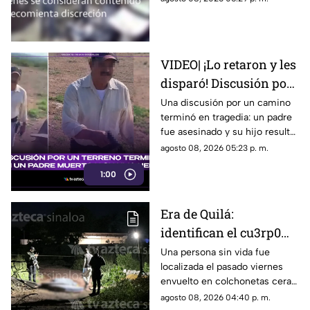
captadas por cámaras de
seguridad se hicieron virales
VIDEO| ¡Lo retaron y les
disparó! Discusión por
un terreno termina con
Una discusión por un camino
terminó en tragedia: un padre
un padre muerto y su
fue asesinado y su hijo resultó
hijo herido
herido.
agosto 08, 2026 05:23 p. m.
1:00
Era de Quilá:
identifican el cu3rp0
envuelto en
Una persona sin vida fue
localizada el pasado viernes
colchonetas hallado en
envuelto en colchonetas cera
Los Cerritos, Culiacán
del sector de Los Cerritos, en
agosto 08, 2026 04:40 p. m.