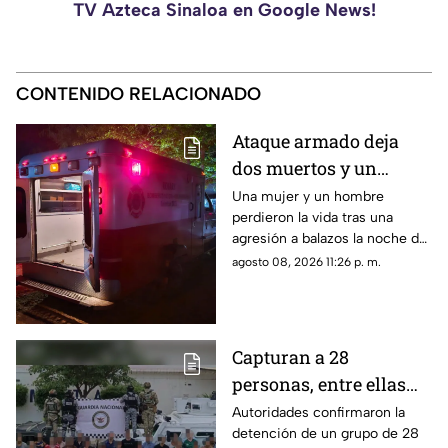
TV Azteca Sinaloa en Google News!
CONTENIDO RELACIONADO
Ataque armado deja
dos muertos y un
herido en la
Una mujer y un hombre
perdieron la vida tras una
sindicatura de Villa
agresión a balazos la noche de
Unión, Mazatlán
este sábado; un joven de 26
agosto 08, 2026 11:26 p. m.
años fue trasladado de
urgencia a un hospital
Capturan a 28
personas, entre ellas
mujeres, con un
Autoridades confirmaron la
detención de un grupo de 28
arsenal en El Roble,