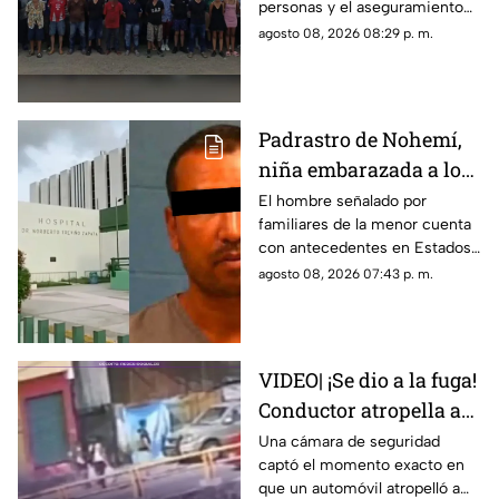
personas y el aseguramiento
Mazatlán
de armas de fuego largas, en la
agosto 08, 2026 08:29 p. m.
zona rural de Mazatlán
Padrastro de Nohemí,
niña embarazada a los
11 años, cuenta con
El hombre señalado por
familiares de la menor cuenta
historial de abus0;
con antecedentes en Estados
familiares lo acusan
Unidos por abuso a una menor;
agosto 08, 2026 07:43 p. m.
no ha sido detenido en México
VIDEO| ¡Se dio a la fuga!
Conductor atropella a
familia entera que
Una cámara de seguridad
captó el momento exacto en
caminaba sobre la calle
que un automóvil atropelló a