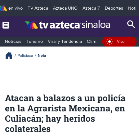
en vivo
TV Azteca
Azteca UNO
Azteca 7
Deportes
Notic
Noticias
Turismo
Viral y Tendencia
Clima
Deportes
Espec
En Vivo
Policiaca
Nota
Atacan a balazos a un policía
en la Agrarista Mexicana, en
Culiacán; hay heridos
colaterales