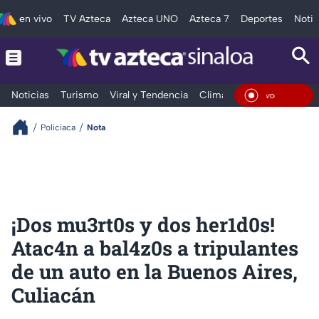
en vivo
TV Azteca
Azteca UNO
Azteca 7
Deportes
Notic
Noticias
Turismo
Viral y Tendencia
Clima
Deportes
Espec
En Vivo
Policiaca
Nota
¡Dos mu3rt0s y dos her1d0s!
Atac4n a bal4z0s a tripulantes
de un auto en la Buenos Aires,
Culiacán