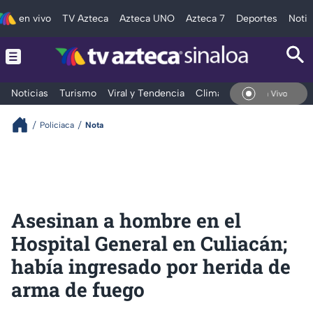
en vivo
TV Azteca
Azteca UNO
Azteca 7
Deportes
Notic
Noticias
Turismo
Viral y Tendencia
Clima
Deportes
Espec
En Vivo
Policiaca
Nota
Asesinan a hombre en el
Hospital General en Culiacán;
había ingresado por herida de
arma de fuego