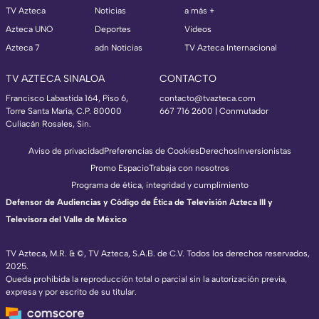
TV Azteca
Noticias
a más +
Azteca UNO
Deportes
Videos
Azteca 7
adn Noticias
TV Azteca Internacional
TV AZTECA SINALOA
CONTACTO
Francisco Labastida 164, Piso 6,
contacto@tvazteca.com
Torre Santa María, C.P. 80000
667 716 2600 | Conmutador
Culiacán Rosales, Sin.
Aviso de privacidad
Preferencias de Cookies
Derechos
Inversionistas
Promo Espacio
Trabaja con nosotros
Programa de ética, integridad y cumplimiento
Defensor de Audiencias y Código de Ética de Televisión Azteca III y
Televisora del Valle de México
TV Azteca, M.R. & ©, TV Azteca, S.A.B. de C.V. Todos los derechos reservados,
2025.
Queda prohibida la reproducción total o parcial sin la autorización previa,
expresa y por escrito de su titular.