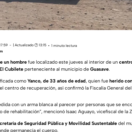
17:59
| Actualizado 🕑 13:15
1 minuto lectura
um
de un hombre
fue localizado este jueves al interior de un
centro
El Cubilete
perteneciente al municipio de
Guasave
.
tificada como
Yanco, de 33 años de edad
, quien fue
herido con
el centro de recuperación, así confirmó la Fiscalía General de
edida con un arma blanca al parecer por personas que se enc
o de rehabilitación”
, mencionó Isaac Aguayo, vicefiscal de la 
cretaría de Seguridad Pública y Movilidad Sustentable
del mu
onde permanecía el cuerpo.