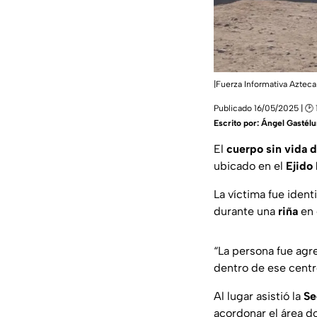
|Fuerza Informativa Azteca
Publicado 16/05/2025 | 🕑 
Escrito por:
Ángel Gastél
El
cuerpo sin vida 
ubicado en el
Ejido 
La víctima fue iden
durante una
riña
en 
“La persona fue agr
dentro de ese centr
Al lugar asistió la
Se
acordonar el área d