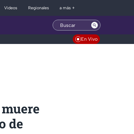
Regionales
Videos
a más +
En Vivo
: muere
o de