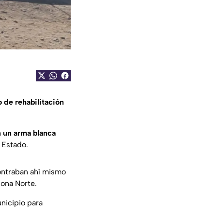
 de rehabilitación
 un arma blanca
l Estado.
ontraban ahí mismo
Zona Norte.
nicipio para