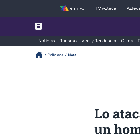
en vivo
TV Azteca
Aztec
Noticias
Turismo
Viral y Tendencia
Clima
D
Policiaca
Nota
Lo atac
un hom