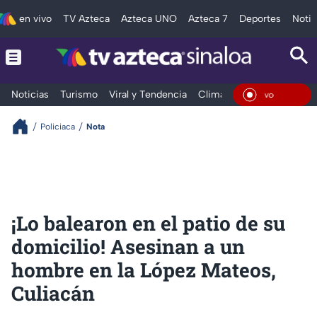
en vivo
TV Azteca
Azteca UNO
Azteca 7
Deportes
Notic
Noticias
Turismo
Viral y Tendencia
Clima
Deportes
Espec
En Vivo
Policiaca
Nota
¡Lo balearon en el patio de su
domicilio! Asesinan a un
hombre en la López Mateos,
Culiacán