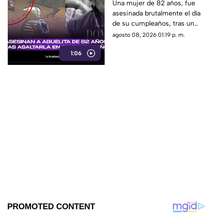
abuelita de 82 años tras
Una mujer de 82 años, fue
asesinada brutalmente el día
asaltarla en su
de su cumpleaños, tras un
cumpleaños
asalto por solo 90 pesos.
agosto 08, 2026 01:19 p. m.
1:06