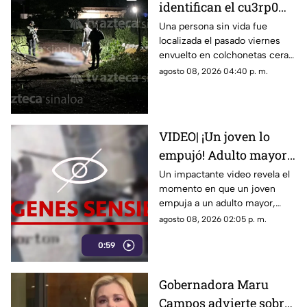
identifican el cu3rp0
envuelto en
Una persona sin vida fue
localizada el pasado viernes
colchonetas hallado en
envuelto en colchonetas cera
Los Cerritos, Culiacán
del sector de Los Cerritos, en
agosto 08, 2026 04:40 p. m.
Culiacán
VIDEO| ¡Un joven lo
empujó! Adulto mayor
muere atropellado por
Un impactante video revela el
momento en que un joven
un tráiler
empuja a un adulto mayor,
provocando su muerte al ser
agosto 08, 2026 02:05 p. m.
atropellado por un tráiler.
0:59
Gobernadora Maru
Campos advierte sobre