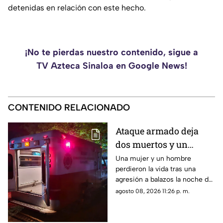
detenidas en relación con este hecho.
¡No te pierdas nuestro contenido, sigue a
TV Azteca Sinaloa en Google News!
CONTENIDO RELACIONADO
Ataque armado deja
dos muertos y un
herido en la
Una mujer y un hombre
perdieron la vida tras una
sindicatura de Villa
agresión a balazos la noche de
Unión, Mazatlán
este sábado; un joven de 26
agosto 08, 2026 11:26 p. m.
años fue trasladado de
urgencia a un hospital