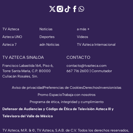
TV Azteca
Noticias
a más +
Azteca UNO
Deportes
Videos
Azteca 7
adn Noticias
TV Azteca Internacional
TV AZTECA SINALOA
CONTACTO
Francisco Labastida 164, Piso 6,
contacto@tvazteca.com
Torre Santa María, C.P. 80000
667 716 2600 | Conmutador
Culiacán Rosales, Sin.
Aviso de privacidad
Preferencias de Cookies
Derechos
Inversionistas
Promo Espacio
Trabaja con nosotros
Programa de ética, integridad y cumplimiento
Defensor de Audiencias y Código de Ética de Televisión Azteca III y
Televisora del Valle de México
TV Azteca, M.R. & ©, TV Azteca, S.A.B. de C.V. Todos los derechos reservados,