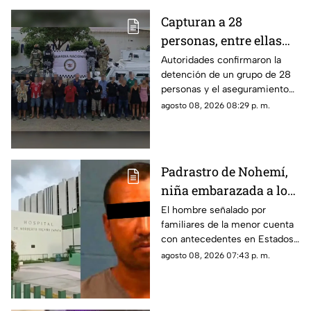
Capturan a 28
personas, entre ellas
mujeres, con un
Autoridades confirmaron la
detención de un grupo de 28
arsenal en El Roble,
personas y el aseguramiento
Mazatlán
de armas de fuego largas, en la
agosto 08, 2026 08:29 p. m.
zona rural de Mazatlán
Padrastro de Nohemí,
niña embarazada a los
11 años, cuenta con
El hombre señalado por
familiares de la menor cuenta
historial de abus0;
con antecedentes en Estados
familiares lo acusan
Unidos por abuso a una menor;
agosto 08, 2026 07:43 p. m.
no ha sido detenido en México