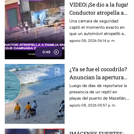
VIDEO| ¡Se dio a la fuga!
Conductor atropella a
familia entera que
Una cámara de seguridad
captó el momento exacto en
caminaba sobre la calle
que un automóvil atropelló a
una familia entera.
agosto 08, 2026 06:14 p. m.
0:48
¿Ya se fue el cocodrilo?
Anuncian la apertura
de playas en Mazatlán
Luego de días de reportarse la
presencia de un reptil en
tras cuatro días
playas del puerto de Mazatlán,
cerradas
autoridades confirmaron la
agosto 08, 2026 05:57 p. m.
reapertura de estos espacios
IMÁGENES FUERTES: