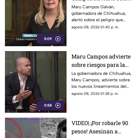
el uso de lineamientos
Maru Campos Galván,
gobernadora de Chihuahua,
para sancionar a
alertó sobre el peligro que
medios y periodistas
implican los nuevos
agosto 08, 2026 01:40 p. m.
lineamientos para sancionar a
5:09
medios y periodistas.
Maru Campos advierte
sobre riesgos para la
libertad de expresión
La gobernadora de Chihuahua,
Maru Campos, advierte sobre
los nuevos lineamientos del
Gobierno Federal que
agosto 08, 2026 01:38 p. m.
amenazan la libertad de
0:58
expresión.
VIDEO| ¡Por robarle 90
pesos! Asesinan a