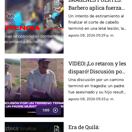
Barbero aplica fuerza
de más y le rompe el
Un intento de estiramiento al
finalizar el corte de cabello
cuello a un cliente en
terminó en una letal lesión; las
pleno corte
estremecedoras imágenes
agosto 08, 2026 05:29 p. m.
captadas por cámaras de
seguridad se hicieron virales
VIDEO| ¡Lo retaron y les
disparó! Discusión por
un terreno termina con
Una discusión por un camino
terminó en tragedia: un padre
un padre muerto y su
fue asesinado y su hijo resultó
hijo herido
herido.
agosto 08, 2026 05:23 p. m.
1:00
Era de Quilá: