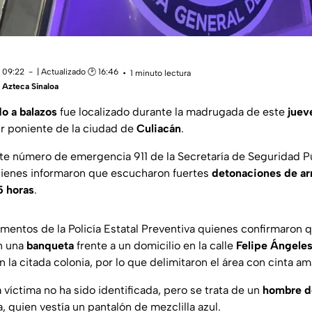
 09:22
| Actualizado 🕑 16:46
1 minuto lectura
Azteca Sinaloa
o a balazos
fue localizado durante la madrugada de este
juev
sur poniente de la ciudad de
Culiacán
.
te número de emergencia 911 de la Secretaría de Seguridad Pú
uienes informaron que escucharon fuertes
detonaciones de ar
5 horas
.
lementos de la Policía Estatal Preventiva quienes confirmaron
en una
banqueta
frente a un domicilio en la calle
Felipe Ángele
 la citada colonia, por lo que delimitaron el área con cinta ama
víctima no ha sido identificada, pero se trata de un
hombre d
 quien vestía un pantalón de mezclilla azul.