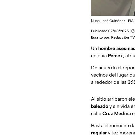
|Juan José Quiñónez- FIA
Publicado 07/08/2025 | 🕑
Escrito por:
Redacción TV 
Un
hombre asesinad
colonia
Pemex
, al 
De acuerdo al repor
vecinos del lugar q
alrededor de las
3:1
Al sitio arribaron e
baleado
y sin vida 
calle
Cruz Medina
en
Hasta el momento la 
regular
y tez morena,