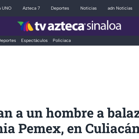
a UNO
Azteca 7
Deportes
Noticias
adn Noticias
eportes
Espectáculos
Policiaca
an a un hombre a bala
nia Pemex, en Culiacá