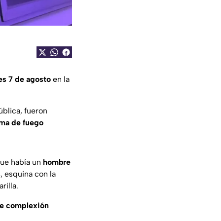
es 7 de agosto
en la
blica, fueron
ma de fuego
 que había un
hombre
s
, esquina con la
rilla.
e complexión