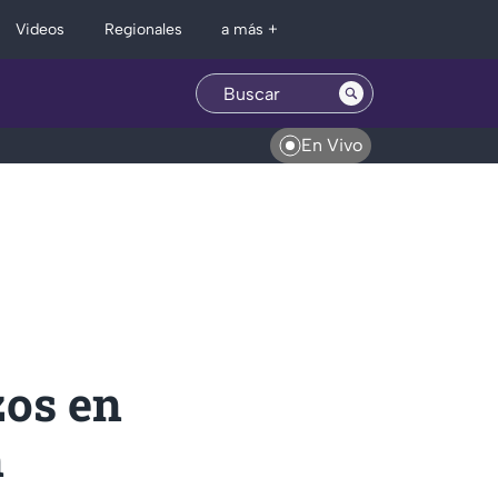
Regionales
Videos
a más +
En Vivo
zos en
n