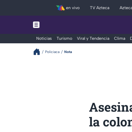
en vivo
TV Azteca
Aztec
Noticias
Turismo
Viral y Tendencia
Clima
D
Policiaca
Nota
Asesin
la colo