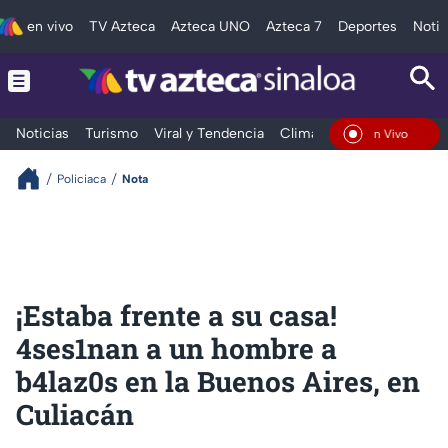
en vivo
TV Azteca
Azteca UNO
Azteca 7
Deportes
Notic
Noticias
Turismo
Viral y Tendencia
Clima
Deportes
Espec
En Vivo
Policiaca
Nota
¡Estaba frente a su casa!
4ses1nan a un hombre a
b4laz0s en la Buenos Aires, en
Culiacán