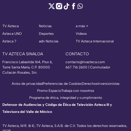
TV Azteca
Noticias
a más +
Azteca UNO
Deportes
Videos
Azteca 7
adn Noticias
TV Azteca Internacional
TV AZTECA SINALOA
CONTACTO
Francisco Labastida 164, Piso 6,
contacto@tvazteca.com
Torre Santa María, C.P. 80000
667 716 2600 | Conmutador
Culiacán Rosales, Sin.
Aviso de privacidad
Preferencias de Cookies
Derechos
Inversionistas
Promo Espacio
Trabaja con nosotros
Programa de ética, integridad y cumplimiento
Defensor de Audiencias y Código de Ética de Televisión Azteca III y
Televisora del Valle de México
TV Azteca, M.R. & ©, TV Azteca, S.A.B. de C.V. Todos los derechos reservados,
2025.