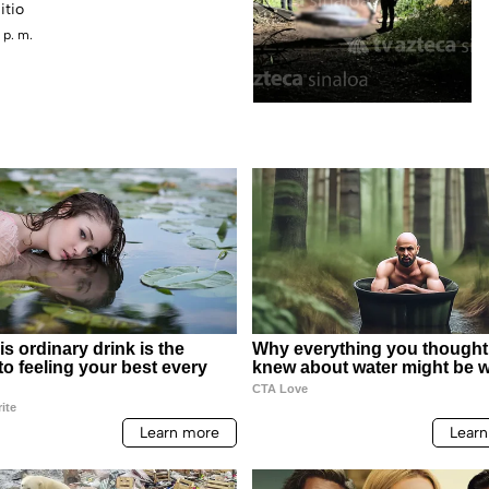
itio
 p. m.