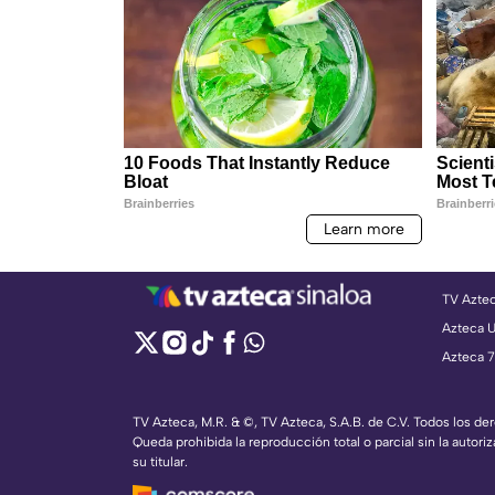
TV Azte
Azteca 
Azteca 7
TV Azteca, M.R. & ©, TV Azteca, S.A.B. de C.V. Todos los d
Queda prohibida la reproducción total o parcial sin la autoriz
su titular.