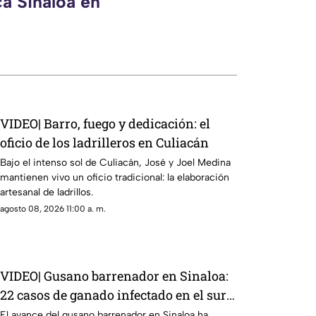
ca Sinaloa en
VIDEO| Barro, fuego y dedicación: el
oficio de los ladrilleros en Culiacán
Bajo el intenso sol de Culiacán, José y Joel Medina
mantienen vivo un oficio tradicional: la elaboración
artesanal de ladrillos.
agosto 08, 2026 11:00 a. m.
VIDEO| Gusano barrenador en Sinaloa:
22 casos de ganado infectado en el sur
del estado
El avance del gusano barrenador en Sinaloa ha