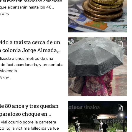
por el monzón mexicano coinciden
que alcanzarán hasta los 40
 a. m.
do a taxista cerca de un
a colonia Jorge Almada,
lizado a unos metros de una
 de taxi abandonada, y presentaba
 violencia
3 a. m.
e 80 años y tres quedan
aparatoso choque en
Ramos, Culiacán
vial ocurrió sobre la carretera
o 15; la víctima fallecida ya fue