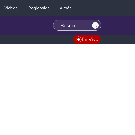
Regionales
Videos
a más +
En Vivo