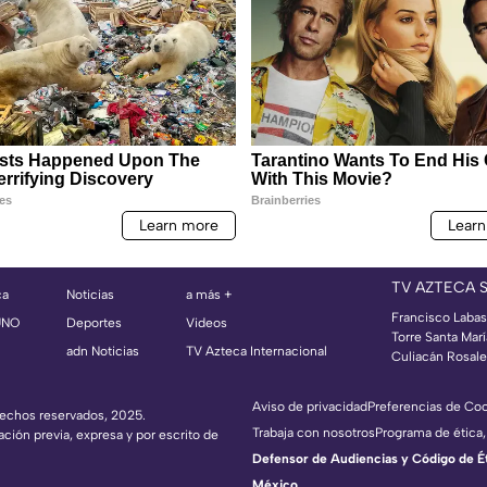
TV AZTECA 
ca
Noticias
a más +
Francisco Labast
UNO
Deportes
Videos
Torre Santa Mar
adn Noticias
TV Azteca Internacional
Culiacán Rosales
Aviso de privacidad
Preferencias de Co
erechos reservados, 2025.
Trabaja con nosotros
Programa de ética,
ación previa, expresa y por escrito de
Defensor de Audiencias y Código de Étic
México