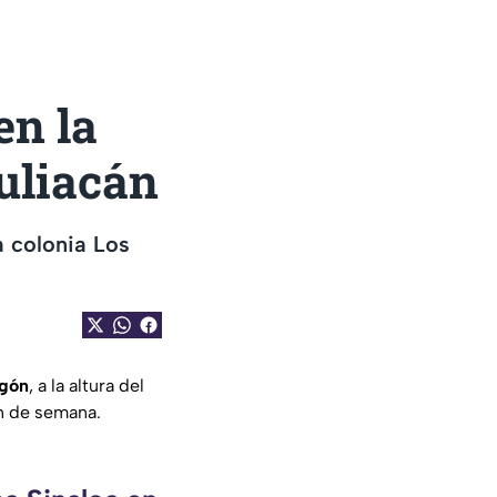
en la
uliacán
a colonia Los
gón
, a la altura del
in de semana.