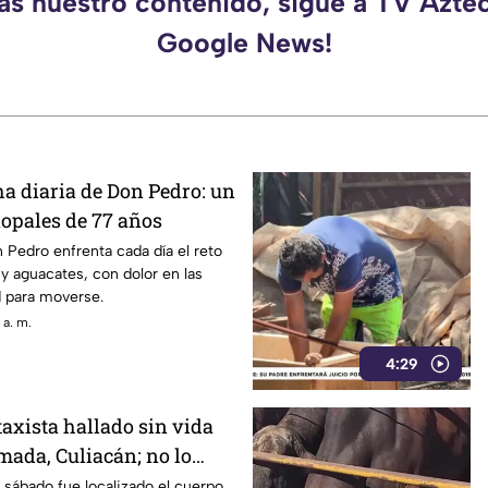
as nuestro contenido, sigue a TV Azte
Google News!
ha diaria de Don Pedro: un
opales de 77 años
 Pedro enfrenta cada día el reto
y aguacates, con dolor en las
ad para moverse.
 a. m.
4:29
 taxista hallado sin vida
mada, Culiacán; no lo
a noche anterior
sábado fue localizado el cuerpo