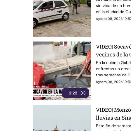
sin vida de un hom
en la ciudad de Cu
agosto 08, 2026 10:57
VIDEO| Socavó
vecinos de la 
Mazatlán pide
En la colonia Gabr
enfrentan un crec
tras semanas de llu
intransitables.
agosto 08, 2026 10:50
2:22
VIDEO| Monzó
lluvias en Sin
Este fin de semana