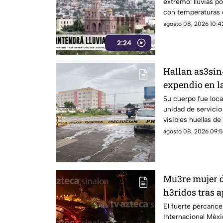
extremo: lluvias 
con temperaturas 
grados.
agosto 08, 2026 10:42
2:24
Hallan as3sin4
expendio en l
Culiacán
Su cuerpo fue loca
unidad de servicio
visibles huellas de
agosto 08, 2026 09:5
Mu3re mujer d
h3ridos tras 
Limón de los 
El fuerte percance 
Internacional Méxic