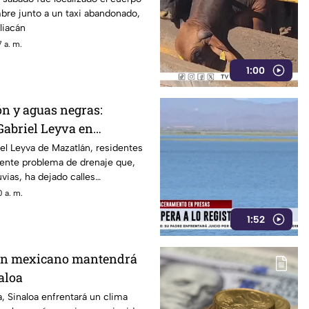
bre junto a un taxi abandonado,
liacán
 a. m.
1:00
n y aguas negras:
Gabriel Leyva en
n atención urgente
iel Leyva de Mazatlán, residentes
iente problema de drenaje que,
vias, ha dejado calles
 a. m.
1:52
n mexicano mantendrá
aloa
, Sinaloa enfrentará un clima