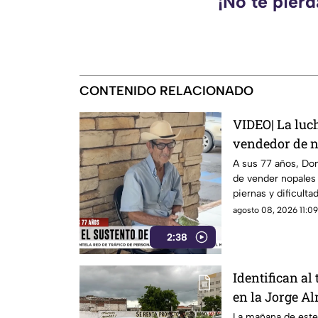
¡No te pierd
CONTENIDO RELACIONADO
VIDEO| La luc
vendedor de n
A sus 77 años, Don
de vender nopales 
piernas y dificult
agosto 08, 2026 11:09
2:38
Identifican al
en la Jorge Al
veían desde l
La mañana de este 