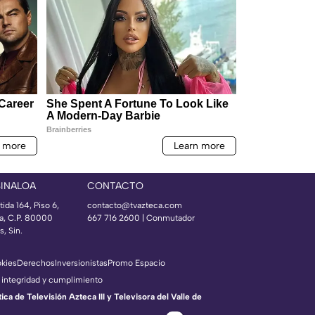
SINALOA
CONTACTO
ida 164, Piso 6,
contacto@tvazteca.com
ía, C.P. 80000
667 716 2600 | Conmutador
, Sin.
okies
Derechos
Inversionistas
Promo Espacio
 integridad y cumplimiento
a de Televisión Azteca III y Televisora del Valle de