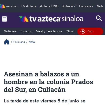
en vivo
TV Azteca
Azteca UNO
Azteca 7
Deportes
Notic
Noticias
Turismo
Viral y Tendencia
Clima
Deportes
Espec
En Vivo
Policiaca
Nota
Asesinan a balazos a un
hombre en la colonia Prados
del Sur, en Culiacán
La tarde de este viernes 5 de junio se