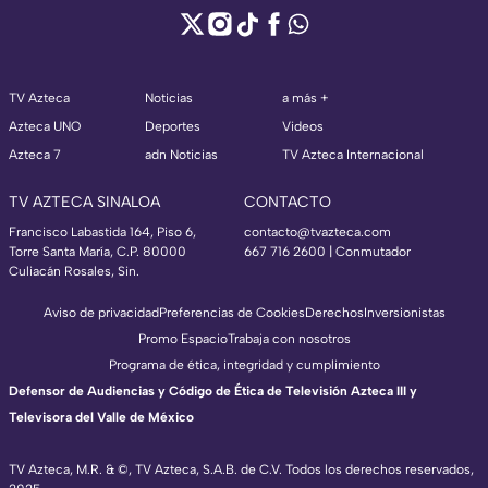
TV Azteca
Noticias
a más +
Azteca UNO
Deportes
Videos
Azteca 7
adn Noticias
TV Azteca Internacional
TV AZTECA SINALOA
CONTACTO
Francisco Labastida 164, Piso 6,
contacto@tvazteca.com
Torre Santa María, C.P. 80000
667 716 2600 | Conmutador
Culiacán Rosales, Sin.
Aviso de privacidad
Preferencias de Cookies
Derechos
Inversionistas
Promo Espacio
Trabaja con nosotros
Programa de ética, integridad y cumplimiento
Defensor de Audiencias y Código de Ética de Televisión Azteca III y
Televisora del Valle de México
TV Azteca, M.R. & ©, TV Azteca, S.A.B. de C.V. Todos los derechos reservados,