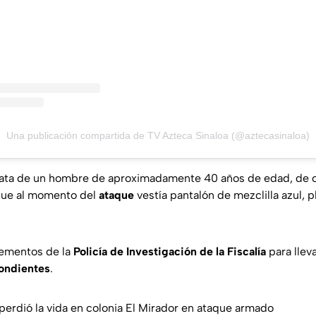
Una publicación compartida de TV Azteca Sinaloa (@aztecasinaloa)
trata de un hombre de aproximadamente 40 años de edad, de 
 que al momento del
ataque
vestía pantalón de mezclilla azul, p
elementos de la
Policía de Investigación de la Fiscalía
para lleva
pondientes
.
rdió la vida en colonia El Mirador en ataque armado