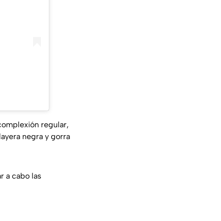
complexión regular,
layera negra y gorra
r a cabo las