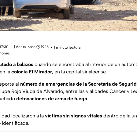
17:30
| Actualizado 🕑 19:16
1 minuto lectura
iñónez
utado a balazos
cuando se encontraba al interior de un automóv
 en la
colonia El Mirador
, en la capital sinaloense.
eporte al
número de emergencias de la Secretaría de Seguri
alupe Rojo Viuda de Alvarado, entre las vialidades Cáncer y L
cuchado
detonaciones de arma de fuego
.
dad localizaron a la
víctima sin signos vitales
dentro de la un
identificada.