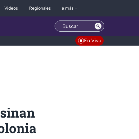
Regionales
Videos
a más +
En Vivo
esinan
olonia