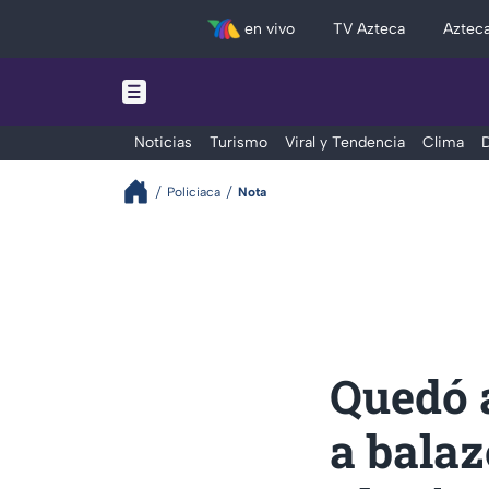
en vivo
TV Azteca
Aztec
Noticias
Turismo
Viral y Tendencia
Clima
D
Policiaca
Nota
Quedó a
a balaz