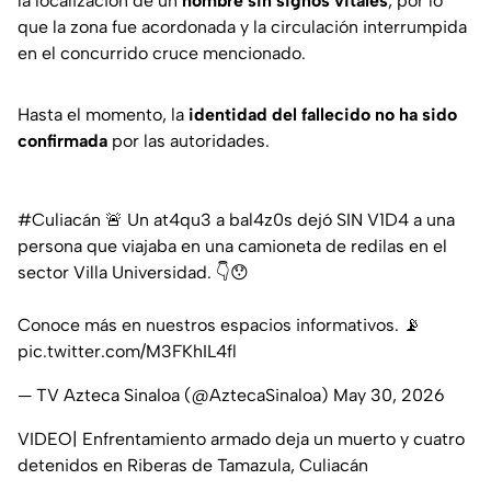
la localización de un
hombre sin signos vitales
, por lo
que la zona fue acordonada y la circulación interrumpida
en el concurrido cruce mencionado.
Hasta el momento, la
identidad del fallecido no ha sido
confirmada
por las autoridades.
#Culiacán
🚨 Un at4qu3 a bal4z0s dejó SIN V1D4 a una
persona que viajaba en una camioneta de redilas en el
sector Villa Universidad. 👇😯
Conoce más en nuestros espacios informativos. 📡
pic.twitter.com/M3FKhIL4fl
— TV Azteca Sinaloa (@AztecaSinaloa)
May 30, 2026
VIDEO| Enfrentamiento armado deja un muerto y cuatro
detenidos en Riberas de Tamazula, Culiacán