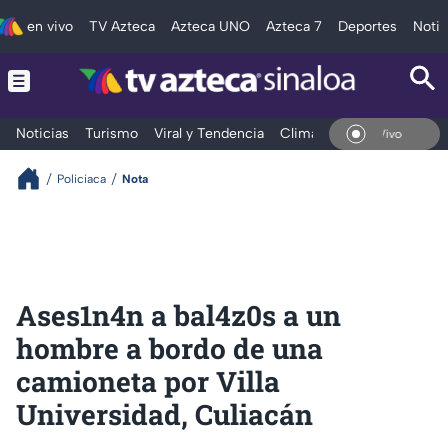
en vivo
TV Azteca
Azteca UNO
Azteca 7
Deportes
Notic
Noticias
Turismo
Viral y Tendencia
Clima
Deportes
Espec
En Vivo
Policiaca
Nota
Ases1n4n a bal4z0s a un
hombre a bordo de una
camioneta por Villa
Universidad, Culiacán