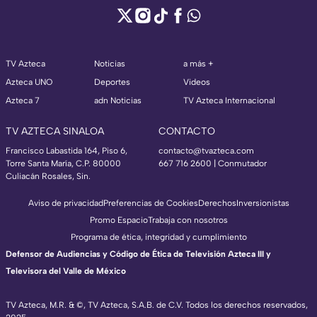
TV Azteca
Noticias
a más +
Azteca UNO
Deportes
Videos
Azteca 7
adn Noticias
TV Azteca Internacional
TV AZTECA SINALOA
CONTACTO
Francisco Labastida 164, Piso 6,
contacto@tvazteca.com
Torre Santa María, C.P. 80000
667 716 2600 | Conmutador
Culiacán Rosales, Sin.
Aviso de privacidad
Preferencias de Cookies
Derechos
Inversionistas
Promo Espacio
Trabaja con nosotros
Programa de ética, integridad y cumplimiento
Defensor de Audiencias y Código de Ética de Televisión Azteca III y
Televisora del Valle de México
TV Azteca, M.R. & ©, TV Azteca, S.A.B. de C.V. Todos los derechos reservados,