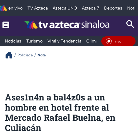
en vivo
TV Azteca
Azteca UNO
Azteca 7
Deportes
Notic
Noticias
Turismo
Viral y Tendencia
Clima
Deportes
Espec
En Vivo
Policiaca
Nota
Ases1n4n a bal4z0s a un
hombre en hotel frente al
Mercado Rafael Buelna, en
Culiacán