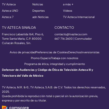
TV Azteca
Noticias
a más +
Azteca UNO
Deportes
Videos
Azteca 7
adn Noticias
TV Azteca Internacional
TV AZTECA SINALOA
CONTACTO
Francisco Labastida 164, Piso 6,
contacto@tvazteca.com
Torre Santa María, C.P. 80000
667 716 2600 | Conmutador
Culiacán Rosales, Sin.
Aviso de privacidad
Preferencias de Cookies
Derechos
Inversionistas
Promo Espacio
Trabaja con nosotros
Programa de ética, integridad y cumplimiento
Defensor de Audiencias y Código de Ética de Televisión Azteca III y
Televisora del Valle de México
TV Azteca, M.R. & ©, TV Azteca, S.A.B. de C.V. Todos los derechos reservados,
2025.
Queda prohibida la reproducción total o parcial sin la autorización previa,
expresa y por escrito de su titular.