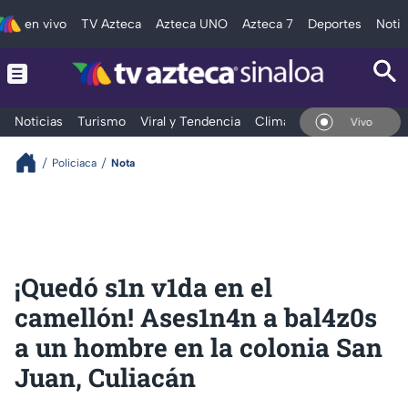
en vivo
TV Azteca
Azteca UNO
Azteca 7
Deportes
Notic
Noticias
Turismo
Viral y Tendencia
Clima
Deportes
Espec
En Vivo
Policiaca
Nota
¡Quedó s1n v1da en el
camellón! Ases1n4n a bal4z0s
a un hombre en la colonia San
Juan, Culiacán