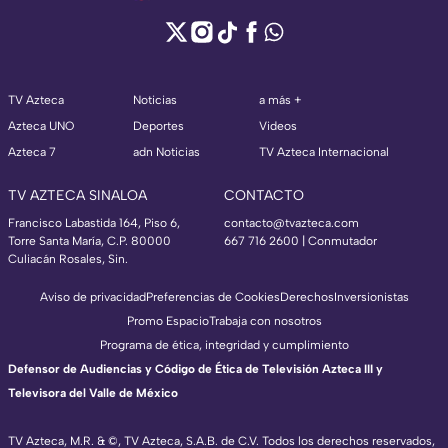
TV Azteca
Noticias
a más +
Azteca UNO
Deportes
Videos
Azteca 7
adn Noticias
TV Azteca Internacional
TV AZTECA SINALOA
CONTACTO
Francisco Labastida 164, Piso 6,
contacto@tvazteca.com
Torre Santa María, C.P. 80000
667 716 2600 | Conmutador
Culiacán Rosales, Sin.
Aviso de privacidad
Preferencias de Cookies
Derechos
Inversionistas
Promo Espacio
Trabaja con nosotros
Programa de ética, integridad y cumplimiento
Defensor de Audiencias y Código de Ética de Televisión Azteca III y
Televisora del Valle de México
TV Azteca, M.R. & ©, TV Azteca, S.A.B. de C.V. Todos los derechos reservados,