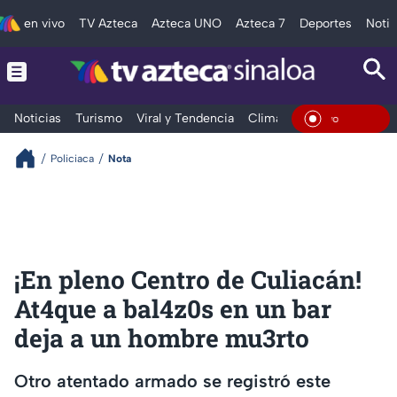
en vivo
TV Azteca
Azteca UNO
Azteca 7
Deportes
Notic
Noticias
Turismo
Viral y Tendencia
Clima
Deportes
Espec
En Vi
Policiaca
Nota
¡En pleno Centro de Culiacán!
At4que a bal4z0s en un bar
deja a un hombre mu3rto
Otro atentado armado se registró este