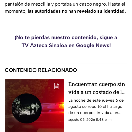
pantalón de mezclilla y portaba un casco negro. Hasta el
momento,
las autoridades no han revelado su identidad.
¡No te pierdas nuestro contenido, sigue a
TV Azteca Sinaloa en Google News!
CONTENIDO RELACIONADO
Encuentran cuerpo sin
vida a un costado de la
carretera Culiacán-
La noche de este jueves 6 de
agosto se reportó el hallazgo
Eldorado, en Costa Rica
de un cuerpo sin vida a un
costado de la carretera: estaba
agosto 06, 2026 11:48 p. m.
envuelto en plástico