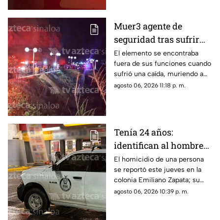
Muer3 agente de
seguridad tras sufrir
caíd4 desde el Paseo
El elemento se encontraba
fuera de sus funciones cuando
del Centenario, en
sufrió una caída, muriendo a
Mazatlán
causa de múltiples golpes
agosto 06, 2026 11:18 p. m.
Tenía 24 años:
identifican al hombre
as3sin4do en tienda de
El homicidio de una persona
se reportó este jueves en la
conveniencia al sur de
colonia Emiliano Zapata; su
Culiacán
cuerpo quedó justo en la
agosto 06, 2026 10:39 p. m.
puerta de una tienda de
conveniencia