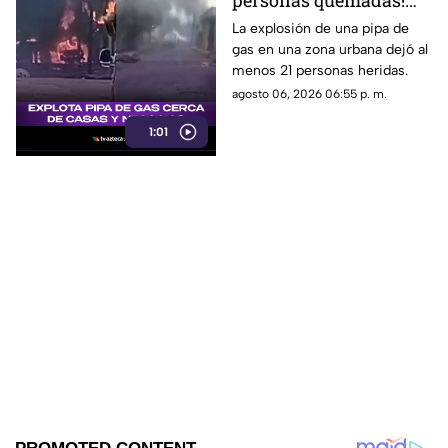
personas quemadas!
Explota pipa de gas
La explosión de una pipa de
gas en una zona urbana dejó al
cerca de casas y
menos 21 personas heridas.
negocios
agosto 06, 2026 06:55 p. m.
1:01