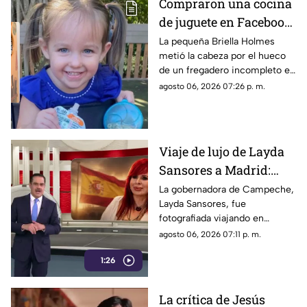
Compraron una cocina
de juguete en Facebook
y terminó en tragedia:
La pequeña Briella Holmes
metió la cabeza por el hueco
Muere niña de 3 años
de un fregadero incompleto en
atrapada en el mueble
un mueble de segunda mano;
agosto 06, 2026 07:26 p. m.
la Policía de Florida alerta
sobre los riesgos de artículos
infantiles usados
Viaje de lujo de Layda
Sansores a Madrid:
captada junto a su
La gobernadora de Campeche,
Layda Sansores, fue
hermana del DIF
fotografiada viajando en
estatal
primera clase a Madrid,
agosto 06, 2026 07:11 p. m.
acompañada de su hermana,
1:26
directora del DIF estatal
La crítica de Jesús