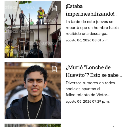
¡Estaba
impermeabilizando!
Hombre recibe
La tarde de este jueves se
reportó que un hombre había
descarga eléctrica en la
recibido una descarga
colonia Álamos Uno, en
eléctrica mientras se
agosto 06, 2026 08:01 p. m.
Los Mochis
encontraba trabajando en un
domicilio de la ciudad de Los
Mochis
¿Murió “Lonche de
Huevito”? Esto se sabe
del streamer
Diversos rumores en redes
sociales apuntan al
sinaloense
fallecimiento de Víctor
Ordoñez, conocido como
agosto 06, 2026 07:29 p. m.
“Lonche de Huevito”. Te
decimos lo que se sabe del
streamer