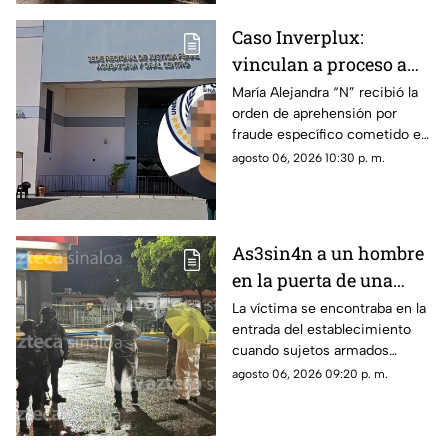
Caso Inverplux:
vinculan a proceso a
Isaac Andrey “N” y
María Alejandra “N” recibió la
orden de aprehensión por
detienen a segunda
fraude específico cometido en
implicada en
Sinaloa, mientras que el primer
agosto 06, 2026 10:30 p. m.
megafraude
detenido quedó en prisión
preventiva
As3sin4n a un hombre
en la puerta de una
tienda de conveniencia
La víctima se encontraba en la
entrada del establecimiento
en la Emiliano Zapata,
cuando sujetos armados
Culiacán
abrieron fuego contra él
agosto 06, 2026 09:20 p. m.