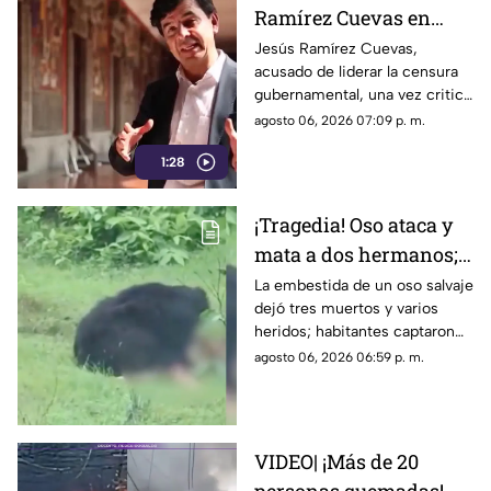
Ramírez Cuevas en
2013 se vuelve
Jesús Ramírez Cuevas,
acusado de liderar la censura
relevante en la censura
gubernamental, una vez criticó
actual
abiertamente en 2013 la
agosto 06, 2026 07:09 p. m.
manipulación mediática a
1:28
través de publicidad oficial
¡Tragedia! Oso ataca y
mata a dos hermanos;
dramático momento
La embestida de un oso salvaje
dejó tres muertos y varios
quedó grabado en
heridos; habitantes captaron
VIDEO
en video los momentos de
agosto 06, 2026 06:59 p. m.
terror sufridos por la familia
VIDEO| ¡Más de 20