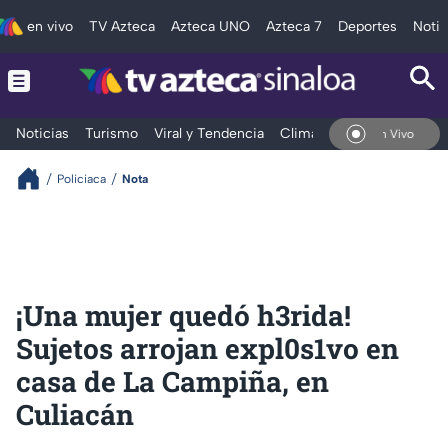
en vivo
TV Azteca
Azteca UNO
Azteca 7
Deportes
Notic
Noticias
Turismo
Viral y Tendencia
Clima
Deportes
Espec
En Vivo
Policiaca
Nota
¡Una mujer quedó h3rida!
Sujetos arrojan expl0s1vo en
casa de La Campiña, en
Culiacán