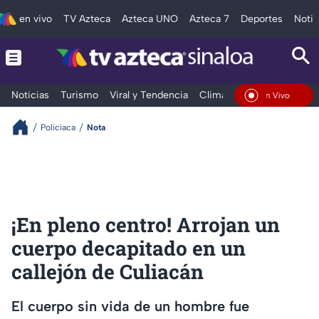
en vivo
TV Azteca
Azteca UNO
Azteca 7
Deportes
Notic
Noticias
Turismo
Viral y Tendencia
Clima
Deportes
Espec
En Vivo
Policiaca
Nota
¡En pleno centro! Arrojan un
cuerpo decapitado en un
callejón de Culiacán
El cuerpo sin vida de un hombre fue