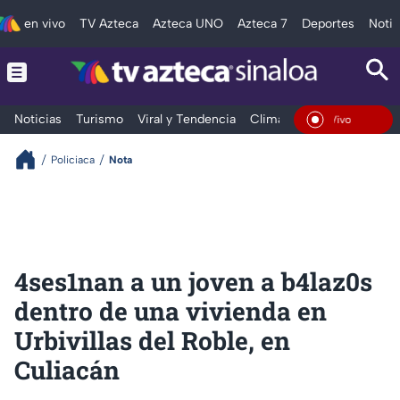
en vivo
TV Azteca
Azteca UNO
Azteca 7
Deportes
Notic
Noticias
Turismo
Viral y Tendencia
Clima
Deportes
Espec
En Vivo
Policiaca
Nota
4ses1nan a un joven a b4laz0s
dentro de una vivienda en
Urbivillas del Roble, en
Culiacán