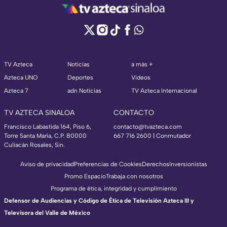
TV Azteca
Noticias
a más +
Azteca UNO
Deportes
Videos
Azteca 7
adn Noticias
TV Azteca Internacional
TV AZTECA SINALOA
CONTACTO
Francisco Labastida 164, Piso 6,
contacto@tvazteca.com
Torre Santa María, C.P. 80000
667 716 2600 | Conmutador
Culiacán Rosales, Sin.
Aviso de privacidad
Preferencias de Cookies
Derechos
Inversionistas
Promo Espacio
Trabaja con nosotros
Programa de ética, integridad y cumplimiento
Defensor de Audiencias y Código de Ética de Televisión Azteca III y
Televisora del Valle de México