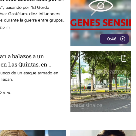
Los Chapitos y La Mayiza
o”, pasando por “El Gordo
ésar Gastélum: diez influencers
s durante la guerra entre grupos
2 p. m.
0:46
an a balazos a un
 en Las Quintas, en
luego de un ataque armado en
liacán.
2 p. m.