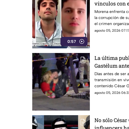
vínculos con 
obras faraóni
Morena enfrenta cr
la corrupción de s
el crimen organiz
agosto 05, 2026 07:17
0:57
La última pub
Gastélum ante
vivo: Presumía
Días antes de ser 
transmisión en viv
contenido César G
dejaba entrever u
agosto 05, 2026 06:3
No sólo César 
influencers h