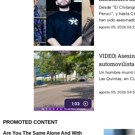
guerra entre 
Desde “El Chilang
Peruci”, y hasta C
han sido asesinado
delictivos
agosto 05, 2026 06:2
VIDEO| Asesin
automovilista
Culiacán
Un hombre murió 
Las Quintas, en Cu
agosto 05, 2026 04:5
1:03