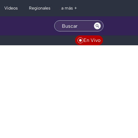
Regionales
Videos
a más +
En Vivo