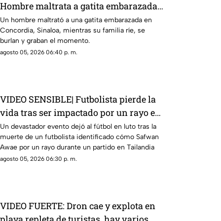
Hombre maltrata a gatita embarazada
en Concordia frente a sus hijos
Un hombre maltrató a una gatita embarazada en
Concordia, Sinaloa, mientras su familia ríe, se
burlan y graban el momento.
agosto 05, 2026 06:40 p. m.
VIDEO SENSIBLE| Futbolista pierde la
vida tras ser impactado por un rayo en
pleno partido
Un devastador evento dejó al fútbol en luto tras la
muerte de un futbolista identificado cómo Safwan
Awae por un rayo durante un partido en Tailandia
agosto 05, 2026 06:30 p. m.
VIDEO FUERTE: Dron cae y explota en
playa repleta de turistas, hay varios