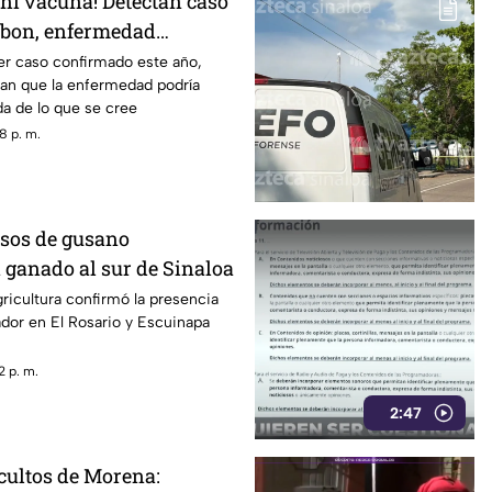
 ni vacuna! Detectan caso
rbon, enfermedad
or garrapatas
er caso confirmado este año,
man que la enfermedad podría
a de lo que se cree
8 p. m.
sos de gusano
 ganado al sur de Sinaloa
gricultura confirmó la presencia
dor en El Rosario y Escuinapa
2 p. m.
2:47
ocultos de Morena: