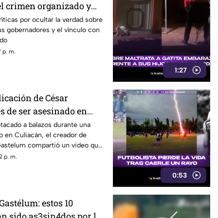
el crimen organizado y
cas
íticas por ocultar la verdad sobre
us gobernadores y el vínculo con
ado
 p. m.
1:27
licación de César
s de ser asesinado en
 una "cita fresita"
atacado a balazos durante una
o en Culiacán, el creador de
astelum compartió un video que
n nuevo “romance”
2 p. m.
0:53
Gastélum: estos 10
an sido as3sin4dos por la