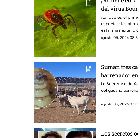
¡No tiene cura
del virus Bou
transmitida p
Aunque es el prim
especialistas afir
estar más extendid
agosto 05, 2026 08:3
Suman tres ca
barrenador en
La Secretaría de A
del gusano barrena
agosto 05, 2026 07:3
Los secretos 