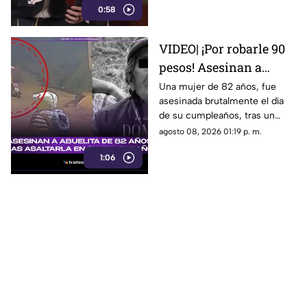
0:58
expresión.
VIDEO| ¡Por robarle 90
pesos! Asesinan a
abuelita de 82 años tras
Una mujer de 82 años, fue
asesinada brutalmente el día
asaltarla en su
de su cumpleaños, tras un
cumpleaños
asalto por solo 90 pesos.
agosto 08, 2026 01:19 p. m.
1:06