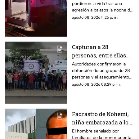
perdieron la vida tras una
sindicatura de Villa
agresión a balazos la noche de
Unión, Mazatlán
este sábado; un joven de 26
agosto 08, 2026 11:26 p. m.
años fue trasladado de
urgencia a un hospital
Capturan a 28
personas, entre ellas
mujeres, con un
Autoridades confirmaron la
detención de un grupo de 28
arsenal en El Roble,
personas y el aseguramiento
Mazatlán
de armas de fuego largas, en la
agosto 08, 2026 08:29 p. m.
zona rural de Mazatlán
Padrastro de Nohemí,
niña embarazada a los
11 años, cuenta con
El hombre señalado por
familiares de la menor cuenta