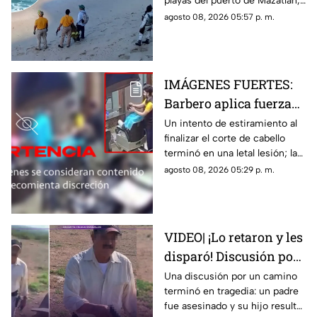
playas del puerto de Mazatlán,
cerradas
autoridades confirmaron la
agosto 08, 2026 05:57 p. m.
reapertura de estos espacios
IMÁGENES FUERTES:
Barbero aplica fuerza
de más y le rompe el
Un intento de estiramiento al
finalizar el corte de cabello
cuello a un cliente en
terminó en una letal lesión; las
pleno corte
estremecedoras imágenes
agosto 08, 2026 05:29 p. m.
captadas por cámaras de
seguridad se hicieron virales
VIDEO| ¡Lo retaron y les
disparó! Discusión por
un terreno termina con
Una discusión por un camino
terminó en tragedia: un padre
un padre muerto y su
fue asesinado y su hijo resultó
hijo herido