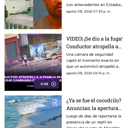
historial de abus0;
con antecedentes en Estados
familiares lo acusan
Unidos por abuso a una menor;
agosto 08, 2026 07:43 p. m.
no ha sido detenido en México
VIDEO| ¡Se dio a la fuga!
Conductor atropella a
familia entera que
Una cámara de seguridad
captó el momento exacto en
caminaba sobre la calle
que un automóvil atropelló a
una familia entera.
agosto 08, 2026 06:14 p. m.
0:48
¿Ya se fue el cocodrilo?
Anuncian la apertura
de playas en Mazatlán
Luego de días de reportarse la
presencia de un reptil en
tras cuatro días