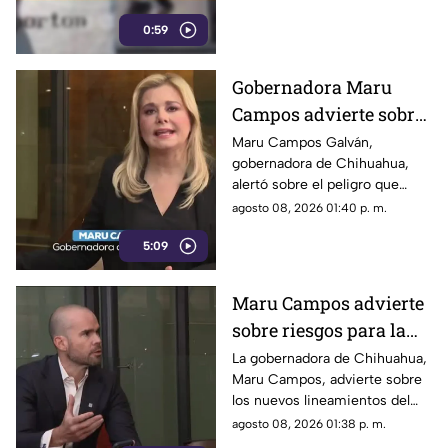
atropellado por un tráiler.
0:59
Gobernadora Maru
Campos advierte sobre
el uso de lineamientos
Maru Campos Galván,
gobernadora de Chihuahua,
para sancionar a
alertó sobre el peligro que
medios y periodistas
implican los nuevos
agosto 08, 2026 01:40 p. m.
lineamientos para sancionar a
5:09
medios y periodistas.
Maru Campos advierte
sobre riesgos para la
libertad de expresión
La gobernadora de Chihuahua,
Maru Campos, advierte sobre
los nuevos lineamientos del
Gobierno Federal que
agosto 08, 2026 01:38 p. m.
amenazan la libertad de