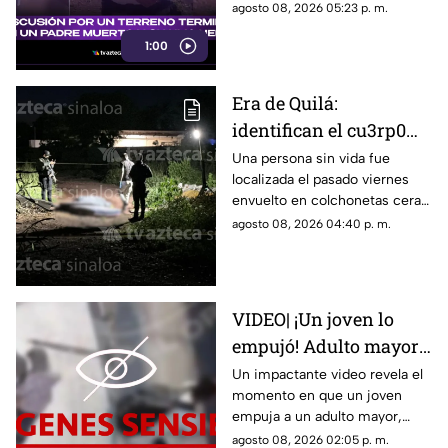
herido.
agosto 08, 2026 05:23 p. m.
1:00
Era de Quilá:
identifican el cu3rp0
envuelto en
Una persona sin vida fue
localizada el pasado viernes
colchonetas hallado en
envuelto en colchonetas cera
Los Cerritos, Culiacán
del sector de Los Cerritos, en
agosto 08, 2026 04:40 p. m.
Culiacán
VIDEO| ¡Un joven lo
empujó! Adulto mayor
muere atropellado por
Un impactante video revela el
momento en que un joven
un tráiler
empuja a un adulto mayor,
provocando su muerte al ser
agosto 08, 2026 02:05 p. m.