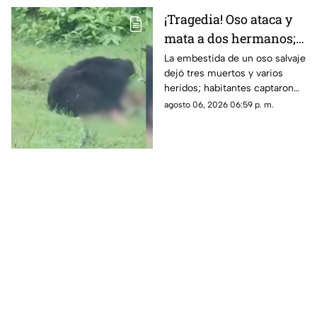
¡Tragedia! Oso ataca y
mata a dos hermanos;
dramático momento
La embestida de un oso salvaje
dejó tres muertos y varios
quedó grabado en
heridos; habitantes captaron
VIDEO
en video los momentos de
agosto 06, 2026 06:59 p. m.
terror sufridos por la familia