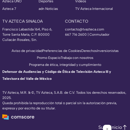
Azteca UNO
Deportes
Videos
Azteca 7
adn Noticias
TV Azteca Internacional
TV AZTECA SINALOA
CONTACTO
Francisco Labastida 164, Piso 6,
contacto@tvazteca.com
Torre Santa María, C.P. 80000
667 716 2600 | Conmutador
Culiacán Rosales, Sin.
Aviso de privacidad
Preferencias de Cookies
Derechos
Inversionistas
Promo Espacio
Trabaja con nosotros
Programa de ética, integridad y cumplimiento
Defensor de Audiencias y Código de Ética de Televisión Azteca III y
Televisora del Valle de México
TV Azteca, M.R. & ©, TV Azteca, S.A.B. de C.V. Todos los derechos reservados,
2025.
Queda prohibida la reproducción total o parcial sin la autorización previa,
expresa y por escrito de su titular.
Subir inicio