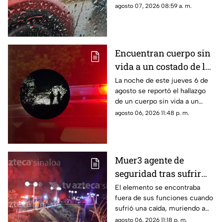
esperadas: este es el
agosto 07, 2026 08:59 a. m.
pronóstico del clima para este
viernes 7 de agosto de 2026
Encuentran cuerpo sin
vida a un costado de la
carretera Culiacán-
La noche de este jueves 6 de
agosto se reportó el hallazgo
Eldorado, en Costa Rica
de un cuerpo sin vida a un
costado de la carretera: estaba
agosto 06, 2026 11:48 p. m.
envuelto en plástico
Muer3 agente de
seguridad tras sufrir
caíd4 desde el Paseo
El elemento se encontraba
fuera de sus funciones cuando
del Centenario, en
sufrió una caída, muriendo a
Mazatlán
causa de múltiples golpes
agosto 06, 2026 11:18 p. m.