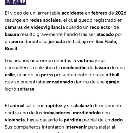
El video de un lamentable
accidente
en
febrero
de
2026
resurge en
redes
sociales
, el cual quedó registrado en
cámaras
de
videovigilancia
cuando un
recolector
de
basura
resulto gravemente herido tras ser
atacado
por
un
perro
durante su
jornada
de trabajo en
São
Paulo
,
Brasil
.
Los hechos ocurrieron mientas la
víctima
y sus
compañeros realizaban la
recolección
de
basura
de una
calle
, cuando un
perro
presuntamente de raza
pitbull
,
que se encontraba
encadenado
dentro de una
garaje
logró
soltarse
.
El
animal
salió con
rapidez
y se
abalanzó
directamente
contra uno de los
trabajadores
,
mordiéndolo
con
violencia
, hasta causarle la
pérdida
parcial de un
dedo
.
Sus compañeros intentaron
intervenir
para alejar al