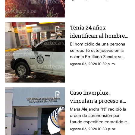
Tenía 24 años:
identifican al hombre
as3sin4do en tienda de
El homicidio de una persona
se reportó este jueves en la
conveniencia al sur de
colonia Emiliano Zapata; su
Culiacán
cuerpo quedó justo en la
agosto 06, 2026 10:39 p. m.
puerta de una tienda de
conveniencia
Caso Inverplux:
vinculan a proceso a
Isaac Andrey “N” y
María Alejandra “N” recibió la
orden de aprehensión por
detienen a segunda
fraude específico cometido en
implicada en
Sinaloa, mientras que el primer
agosto 06, 2026 10:30 p. m.
megafraude
detenido quedó en prisión