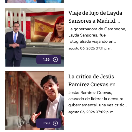
infantiles usados
Viaje de lujo de Layda
Sansores a Madrid:
captada junto a su
La gobernadora de Campeche,
Layda Sansores, fue
hermana del DIF
fotografiada viajando en
estatal
primera clase a Madrid,
agosto 06, 2026 07:11 p. m.
acompañada de su hermana,
1:26
directora del DIF estatal
La crítica de Jesús
Ramírez Cuevas en
2013 se vuelve
Jesús Ramírez Cuevas,
acusado de liderar la censura
relevante en la censura
gubernamental, una vez criticó
actual
abiertamente en 2013 la
agosto 06, 2026 07:09 p. m.
manipulación mediática a
1:28
través de publicidad oficial