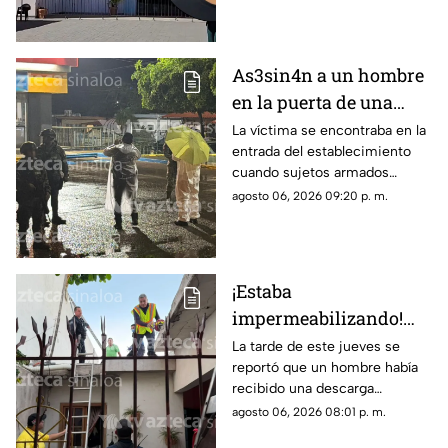
preventiva
As3sin4n a un hombre
en la puerta de una
tienda de conveniencia
La víctima se encontraba en la
entrada del establecimiento
en la Emiliano Zapata,
cuando sujetos armados
Culiacán
abrieron fuego contra él
agosto 06, 2026 09:20 p. m.
¡Estaba
impermeabilizando!
Hombre recibe
La tarde de este jueves se
reportó que un hombre había
descarga eléctrica en la
recibido una descarga
colonia Álamos Uno, en
eléctrica mientras se
agosto 06, 2026 08:01 p. m.
Los Mochis
encontraba trabajando en un