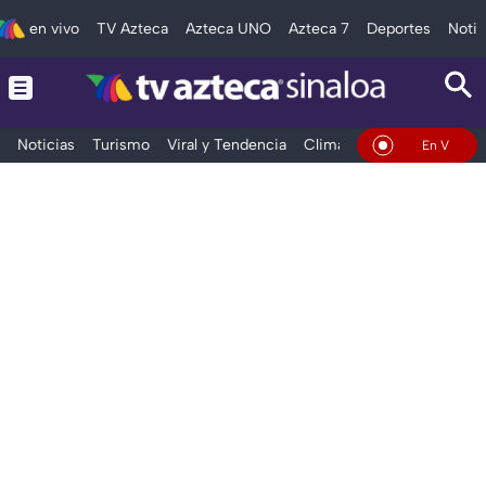
en vivo
TV Azteca
Azteca UNO
Azteca 7
Deportes
Notic
Noticias
Turismo
Viral y Tendencia
Clima
Deportes
Espec
En Vivo