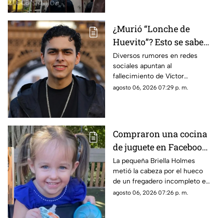
domicilio de la ciudad de Los
Mochis
¿Murió “Lonche de
Huevito”? Esto se sabe
del streamer
Diversos rumores en redes
sociales apuntan al
sinaloense
fallecimiento de Víctor
Ordoñez, conocido como
agosto 06, 2026 07:29 p. m.
“Lonche de Huevito”. Te
decimos lo que se sabe del
streamer
Compraron una cocina
de juguete en Facebook
y terminó en tragedia:
La pequeña Briella Holmes
metió la cabeza por el hueco
Muere niña de 3 años
de un fregadero incompleto en
atrapada en el mueble
un mueble de segunda mano;
agosto 06, 2026 07:26 p. m.
la Policía de Florida alerta
sobre los riesgos de artículos