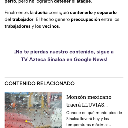
perro
, pero
no
lograron
detener
el
ataque
.
Finalmente, la
dueña
consiguió
contenerlo
y
separarlo
del
trabajador
. El hecho genero
preocupación
entre los
trabajadores
y los
vecinos
.
¡No te pierdas nuestro contenido, sigue a
TV Azteca Sinaloa en Google News!
CONTENIDO RELACIONADO
Monzón mexicano
traerá LLUVIAS
FUERTES para Sinaloa
Conoce en qué municipios de
Sinaloa lloverá hoy y las
HOY: conoce en qué
temperaturas máximas
municipios