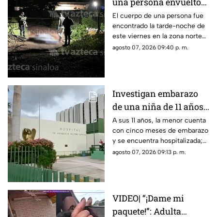
una persona envuelto
en colchonetas, en Los
El cuerpo de una persona fue
encontrado la tarde-noche de
Cerritos, Culiacán
este viernes en la zona norte
de Culiacán
agosto 07, 2026 09:40 p. m.
Investigan embarazo
de una niña de 11 años;
Nohemí quedó
A sus 11 años, la menor cuenta
con cinco meses de embarazo
internada con cinco
y se encuentra hospitalizada;
meses de gestación
autoridades investigan el caso
agosto 07, 2026 09:13 p. m.
como abuso
VIDEO| “¡Dame mi
paquete!”: Adulta