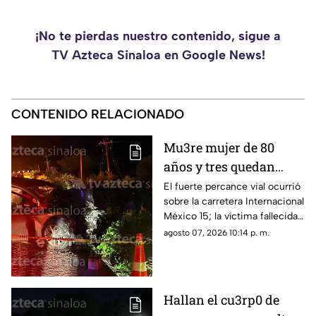
¡No te pierdas nuestro contenido, sigue a
TV Azteca Sinaloa en Google News!
CONTENIDO RELACIONADO
Mu3re mujer de 80
años y tres quedan
h3ridos tras aparatoso
El fuerte percance vial ocurrió
sobre la carretera Internacional
choque en Limón de los
México 15; la víctima fallecida
Ramos, Culiacán
ya fue identificada en el sitio
agosto 07, 2026 10:14 p. m.
Hallan el cu3rp0 de