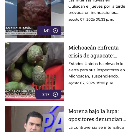
Las intensas lluvias en
Culiacán el jueves por la tarde
personas arrastradas
provocaron inundaciones
severas y el desbordamiento
agosto 07, 2026 05:33 p. m.
de arroyos.
1:41
Michoacán enfrenta
crisis de aguacate:
Estados Unidos frena
Estados Unidos ha elevado la
alerta para sus inspectores en
exportaciones
Michoacán, suspendiendo
exportaciones de aguacate y
agosto 07, 2026 05:33 p. m.
ocasionando pérdidas
2:37
millonarias
Morena bajo la lupa:
opositores denuncian
intentos de censura
La controversia se intensifica