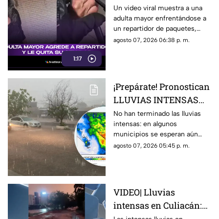
mayor agrede a
Un video viral muestra a una
adulta mayor enfrentándose a
repartidor y le quita su
un repartidor de paquetes,
celular
exigiendo su entrega y
agosto 07, 2026 06:38 p. m.
arrebatándole su celular.
1:17
¡Prepárate! Pronostican
LLUVIAS INTENSAS
todo el fin de semana
No han terminado las lluvias
intensas: en algunos
en estos municipios de
municipios se esperan aún
Sinaloa
durante este fin de semana,
agosto 07, 2026 05:45 p. m.
del 8 al 10 de agosto
VIDEO| Lluvias
intensas en Culiacán:
inundaciones y