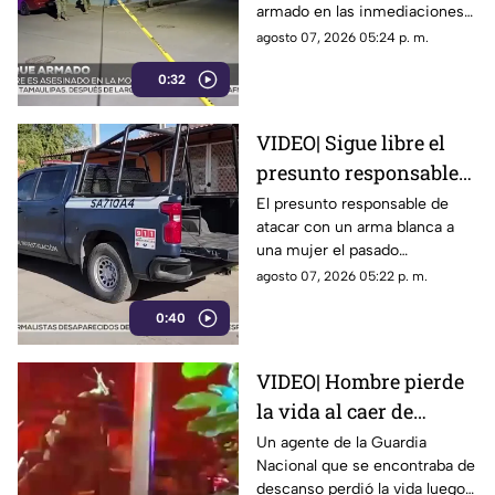
armado en las inmediaciones
de la colonia Morelos, al
agosto 07, 2026 05:24 p. m.
oriente de Mazatlán, la noche
0:32
del jueves.
VIDEO| Sigue libre el
presunto responsable
de atacar con arma
El presunto responsable de
atacar con un arma blanca a
blanca a una mujer en
una mujer el pasado
Los Mochis
miércoles, dentro de una
agosto 07, 2026 05:22 p. m.
vivienda en Los Mochis, aún
0:40
no ha sido detenido, informó la
Fiscalía General del Estado.
VIDEO| Hombre pierde
la vida al caer de
acantilado en el Paseo
Un agente de la Guardia
Nacional que se encontraba de
del Centenario en
descanso perdió la vida luego