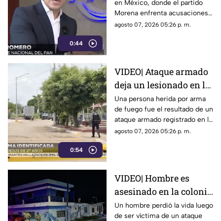
en México, donde el partido
sobre políticos y
Morena enfrenta acusaciones
crimen organizado
de censura y manipulación
agosto 07, 2026 05:26 p. m.
0:44
VIDEO| Ataque armado
deja un lesionado en la
comunidad de El
Una persona herida por arma
de fuego fue el resultado de un
Chilillo en Mazatlán
ataque armado registrado en la
comunidad de El Chilillo, al
agosto 07, 2026 05:26 p. m.
norte de la zona rural de
0:54
Mazatlán.
VIDEO| Hombre es
asesinado en la colonia
Morelos en Mazatlán
Un hombre perdió la vida luego
de ser víctima de un ataque