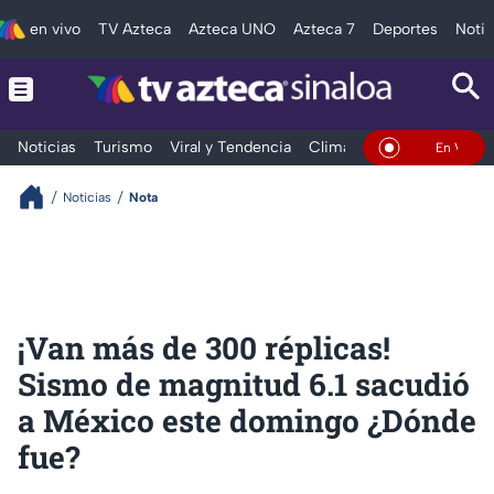
en vivo
TV Azteca
Azteca UNO
Azteca 7
Deportes
Notic
Noticias
Turismo
Viral y Tendencia
Clima
Deportes
Espec
En Vivo
Noticias
Nota
¡Van más de 300 réplicas!
Sismo de magnitud 6.1 sacudió
a México este domingo ¿Dónde
fue?