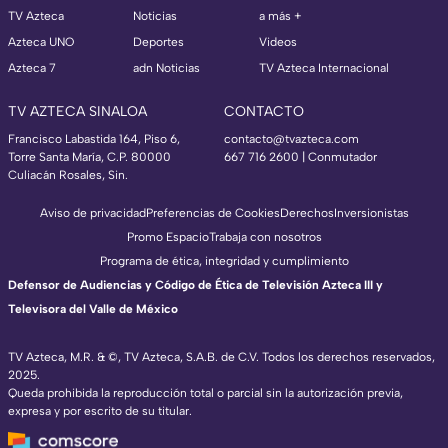
TV Azteca
Noticias
a más +
Azteca UNO
Deportes
Videos
Azteca 7
adn Noticias
TV Azteca Internacional
TV AZTECA SINALOA
CONTACTO
Francisco Labastida 164, Piso 6,
contacto@tvazteca.com
Torre Santa María, C.P. 80000
667 716 2600 | Conmutador
Culiacán Rosales, Sin.
Aviso de privacidad
Preferencias de Cookies
Derechos
Inversionistas
Promo Espacio
Trabaja con nosotros
Programa de ética, integridad y cumplimiento
Defensor de Audiencias y Código de Ética de Televisión Azteca III y
Televisora del Valle de México
TV Azteca, M.R. & ©, TV Azteca, S.A.B. de C.V. Todos los derechos reservados,
2025.
Queda prohibida la reproducción total o parcial sin la autorización previa,
expresa y por escrito de su titular.