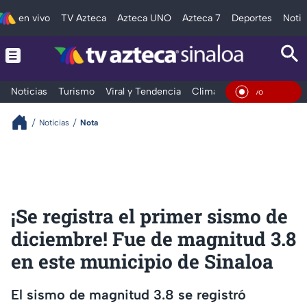
en vivo
TV Azteca
Azteca UNO
Azteca 7
Deportes
Notic
Noticias
Turismo
Viral y Tendencia
Clima
Deportes
Espec
En Vi
Noticias
Nota
¡Se registra el primer sismo de
diciembre! Fue de magnitud 3.8
en este municipio de Sinaloa
El sismo de magnitud 3.8 se registró