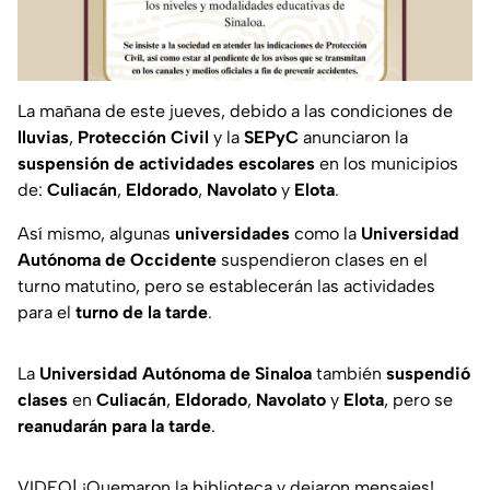
La mañana de este jueves, debido a las condiciones de
lluvias
,
Protección Civil
y la
SEPyC
anunciaron la
suspensión de actividades escolares
en los municipios
de:
Culiacán
,
Eldorado
,
Navolato
y
Elota
.
Así mismo, algunas
universidades
como la
Universidad
Autónoma de Occidente
suspendieron clases en el
turno matutino, pero se establecerán las actividades
para el
turno de la tarde
.
La
Universidad Autónoma de Sinaloa
también
suspendió
clases
en
Culiacán
,
Eldorado
,
Navolato
y
Elota
, pero se
reanudarán para la tarde
.
VIDEO| ¡Quemaron la biblioteca y dejaron mensajes!