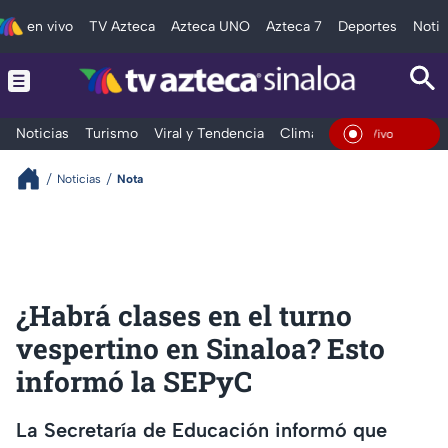
en vivo
TV Azteca
Azteca UNO
Azteca 7
Deportes
Notic
Noticias
Turismo
Viral y Tendencia
Clima
Deportes
Espec
En Vivo
Noticias
Nota
¿Habrá clases en el turno
vespertino en Sinaloa? Esto
informó la SEPyC
La Secretaría de Educación informó que