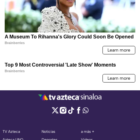
TV Azteca
Noticias
a más +
Azteca UNO
Deportes
Videos