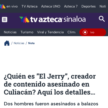
en vivo
TV Azteca
Azteca UNO
Azteca 7
Deportes
Notic
Noticias
Turismo
Viral y Tendencia
Clima
Deportes
Espec
En Vivo
Noticias
Nota
¿Quién es ”El Jerry”, creador
de contenido asesinado en
Culiacán? Aquí los detalles…
Dos hombres fueron asesinados a balazos