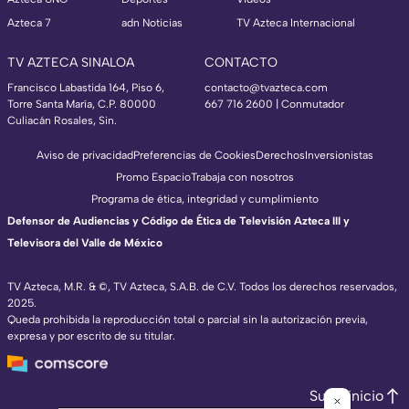
Azteca 7
adn Noticias
TV Azteca Internacional
TV AZTECA SINALOA
CONTACTO
Francisco Labastida 164, Piso 6,
contacto@tvazteca.com
Torre Santa María, C.P. 80000
667 716 2600 | Conmutador
Culiacán Rosales, Sin.
Aviso de privacidad
Preferencias de Cookies
Derechos
Inversionistas
Promo Espacio
Trabaja con nosotros
Programa de ética, integridad y cumplimiento
Defensor de Audiencias y Código de Ética de Televisión Azteca III y
Televisora del Valle de México
TV Azteca, M.R. & ©, TV Azteca, S.A.B. de C.V. Todos los derechos reservados,
2025.
Queda prohibida la reproducción total o parcial sin la autorización previa,
expresa y por escrito de su titular.
Subir inicio