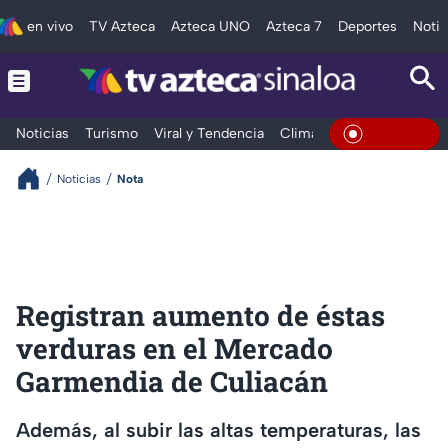
en vivo
TV Azteca
Azteca UNO
Azteca 7
Deportes
Notic
Noticias
Turismo
Viral y Tendencia
Clima
Deportes
Espec
En Vivo
Noticias
Nota
Registran aumento de éstas
verduras en el Mercado
Garmendia de Culiacán
Además, al subir las altas temperaturas, las