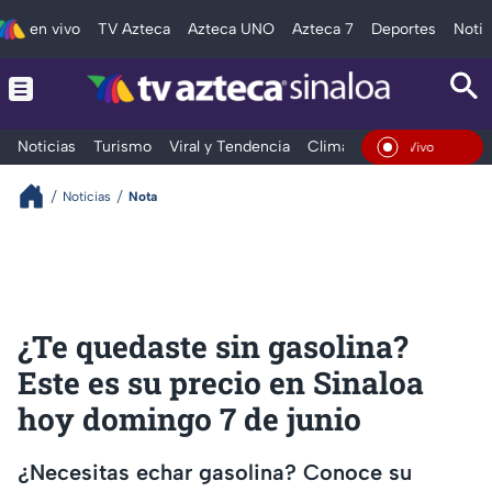
en vivo
TV Azteca
Azteca UNO
Azteca 7
Deportes
Notic
Noticias
Turismo
Viral y Tendencia
Clima
Deportes
Espec
En Vivo
Noticias
Nota
¿Te quedaste sin gasolina?
Este es su precio en Sinaloa
hoy domingo 7 de junio
¿Necesitas echar gasolina? Conoce su