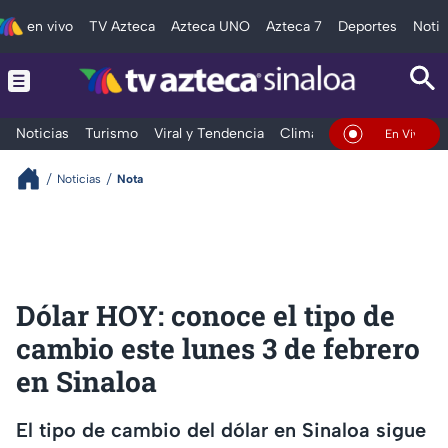
en vivo
TV Azteca
Azteca UNO
Azteca 7
Deportes
Notic
Noticias
Turismo
Viral y Tendencia
Clima
Deportes
Espec
En Vivo
Noticias
Nota
Dólar HOY: conoce el tipo de
cambio este lunes 3 de febrero
en Sinaloa
El tipo de cambio del dólar en Sinaloa sigue