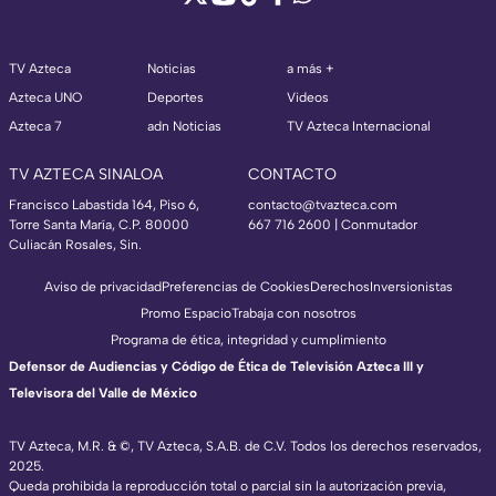
TV Azteca
Noticias
a más +
Azteca UNO
Deportes
Videos
Azteca 7
adn Noticias
TV Azteca Internacional
TV AZTECA SINALOA
CONTACTO
Francisco Labastida 164, Piso 6,
contacto@tvazteca.com
Torre Santa María, C.P. 80000
667 716 2600 | Conmutador
Culiacán Rosales, Sin.
Aviso de privacidad
Preferencias de Cookies
Derechos
Inversionistas
Promo Espacio
Trabaja con nosotros
Programa de ética, integridad y cumplimiento
Defensor de Audiencias y Código de Ética de Televisión Azteca III y
Televisora del Valle de México
TV Azteca, M.R. & ©, TV Azteca, S.A.B. de C.V. Todos los derechos reservados,
2025.
Queda prohibida la reproducción total o parcial sin la autorización previa,