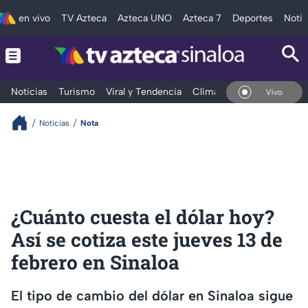
en vivo
TV Azteca
Azteca UNO
Azteca 7
Deportes
Notic
Noticias
Turismo
Viral y Tendencia
Clima
Deportes
Espec
En Vivo
Noticias
Nota
¿Cuánto cuesta el dólar hoy?
Así se cotiza este jueves 13 de
febrero en Sinaloa
El tipo de cambio del dólar en Sinaloa sigue