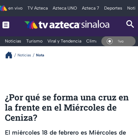
en vivo
TV Azteca
Azteca UNO
Azteca 7
Deportes
Notic
Noticias
Turismo
Viral y Tendencia
Clima
Deportes
Espec
En Vivo
Noticias
Nota
¿Por qué se forma una cruz en
la frente en el Miércoles de
Ceniza?
El miércoles 18 de febrero es Miércoles de