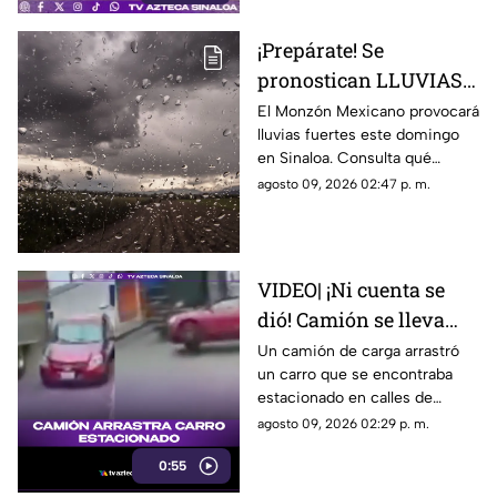
¡Prepárate! Se
pronostican LLUVIAS
MUY FUERTES durante
El Monzón Mexicano provocará
lluvias fuertes este domingo
la tarde de HOY en
en Sinaloa. Consulta qué
estos municipios de
municipios podrían registrar
agosto 09, 2026 02:47 p. m.
Sinaloa
las mayores precipitaciones.
VIDEO| ¡Ni cuenta se
dió! Camión se lleva
arrastrando un carro
Un camión de carga arrastró
un carro que se encontraba
estacionado por media
estacionado en calles de
cuadra
Uruapan, Michoacán
agosto 09, 2026 02:29 p. m.
0:55