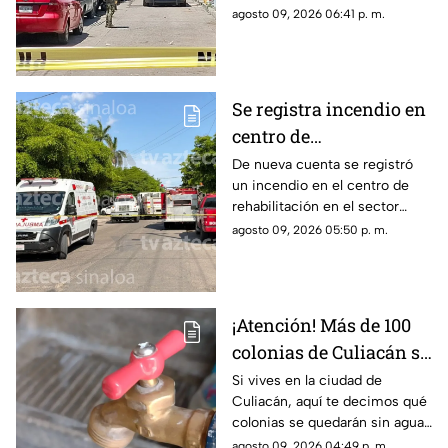
sin vida; esto pasó...
agosto 09, 2026 06:41 p. m.
Se registra incendio en
centro de
rehabilitación en Los
De nueva cuenta se registró
un incendio en el centro de
Mochis; hay un muerto
rehabilitación en el sector
y varios heridos
Centro; esto pasó...
agosto 09, 2026 05:50 p. m.
¡Atención! Más de 100
colonias de Culiacán se
quedarán SIN AGUA el
Si vives en la ciudad de
Culiacán, aquí te decimos qué
próximo MARTES
colonias se quedarán sin agua
el próximo martes 11 de
agosto 09, 2026 04:49 p. m.