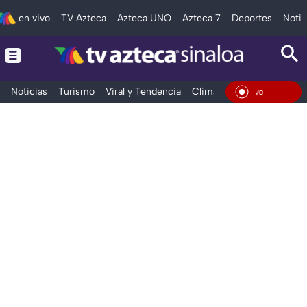
en vivo
TV Azteca
Azteca UNO
Azteca 7
Deportes
Notic
Noticias
Turismo
Viral y Tendencia
Clima
Deportes
Espec
En Viv