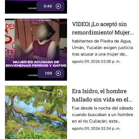
Veracruz
0:40
VIDEO| ¡Lo aceptó sin
remordimiento! Mujer
es acusada de
habitantes de Piedra de Agua,
Umán, Yucatán exigen justicia
ENV3NEN4R perros y
tras acusar a una mujer de
gatos
env3nen4r a dos perros y un
agosto 09, 2026 03:38 p. m.
gato
1:00
Era Isidro, el hombre
hallado sin vida en el
río Culiacán, en
Fue desde la noche del sábado
cuando buscaban a un hombre
Navolato
en el río Culiacán; este
domingo fue localizado sin
agosto 09, 2026 03:34 p. m.
vida