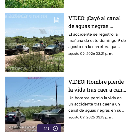
VIDEO: ¡Cayó al canal
de aguas negras!
Hombre muere tras
El accidente se registró la
mañana de este domingo 9 de
accidentarse en su
agosto en la carretera que
camioneta en Navolato
comunica al poblado Santa Fe,
agosto 09, 2026 03:21 p. m.
con La Palma; esto pasó…
VIDEO| Hombre pierde
la vida tras caer a canal
de aguas negras en su
Un hombre perdió la vida en
un accidente tras caer a un
camioneta en Navolato
canal de aguas negras en su
camioneta en la comunidad de
agosto 09, 2026 03:13 p. m.
Sanat Fe, en Navolato
1:13