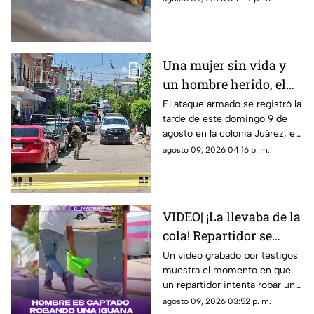
agosto…
Una mujer sin vida y
un hombre herido, el
saldo de un at4que
El ataque armado se registró la
tarde de este domingo 9 de
arm4d0 en Mazatlán
agosto en la colonia Juárez, en
la ciudad de Mazatlán
agosto 09, 2026 04:16 p. m.
VIDEO| ¡La llevaba de la
cola! Repartidor se
intenta robar a una
Un video grabado por testigos
muestra el momento en que
iguana
un repartidor intenta robar una
iguana verde en Tuxpan,
agosto 09, 2026 03:52 p. m.