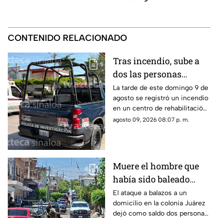
CONTENIDO RELACIONADO
Tras incendio, sube a
dos las personas
fallecidas en el centro
La tarde de este domingo 9 de
agosto se registró un incendio
de rehabilitación de
en un centro de rehabilitación
Los Mochis
de Los Mochis; hay dos
agosto 09, 2026 08:07 p. m.
muertos y varios heridos
Muere el hombre que
había sido baleado
junto con otra mujer en
El ataque a balazos a un
domicilio en la colonia Juárez
la Juárez, en Mazatlán
dejó como saldo dos personas