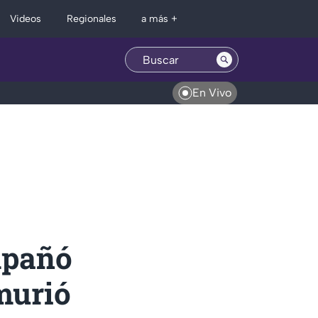
Regionales
Videos
a más +
En Vivo
ompañó
murió