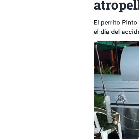
atrope
El perrito Pint
el día del acci