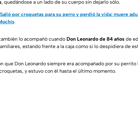
s
, quedándose a un lado de su cuerpo sin dejarlo sólo.
Salió por croquetas para su perro y perdió la vida: muere ad
 Mochis
 también lo acompañó cuando
Don Leonardo de 84 años
de ed
amiliares, estando frente a la caja como si lo despidiera de e
on que Don Leonardo siempre era acompañado por su perrito 
 croquetas, y estuvo con él hasta el último momento.