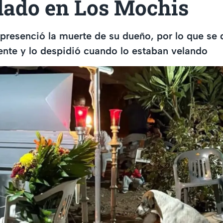
llado en Los Mochis
o presenció la muerte de su dueño, por lo que se
dente y lo despidió cuando lo estaban velando