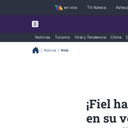
en vivo
TV Azteca
Aztec
Noticias
Turismo
Viral y Tendencia
Clima
D
Noticias
Nota
¡Fiel h
en su v