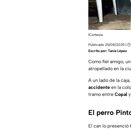
|Cortesía
Publicado 25/08/2025 | 🕑 
Escrito por:
Tania López
Como fiel amigo, u
atropellado en la c
A un lado de la caja,
accidente
en la col
tramo entre
Copal
El perro Pint
El can lo presenció 