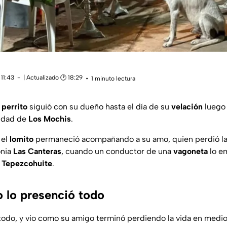
11:43
| Actualizado 🕑 18:29
1 minuto lectura
n
perrito
siguió con su dueño hasta el día de su
velación
luego 
iudad de
Los Mochis
.
 el
lomito
permaneció acompañando a su amo, quien perdió la 
onia
Las Canteras
, cuando un conductor de una
vagoneta
lo em
y
Tepezcohuite
.
o lo presenció todo
todo, y vio como su amigo terminó perdiendo la vida en medio 