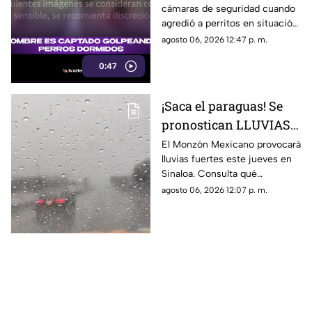
cámaras de seguridad cuando
situación de calle
agredió a perritos en situación
de calle en Tonalá, Jalisco,
agosto 06, 2026 12:47 p. m.
mientras estaba dormido
0:47
¡Saca el paraguas! Se
pronostican LLUVIAS
FUERTES la tarde HOY
El Monzón Mexicano provocará
lluvias fuertes este jueves en
en estos municipios de
Sinaloa. Consulta qué
Sinaloa
municipios podrían registrar
agosto 06, 2026 12:07 p. m.
las mayores precipitaciones.