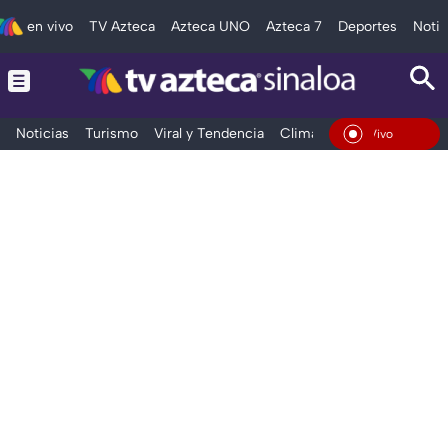
en vivo
TV Azteca
Azteca UNO
Azteca 7
Deportes
Notic
Noticias
Turismo
Viral y Tendencia
Clima
Deportes
Espec
En Vivo