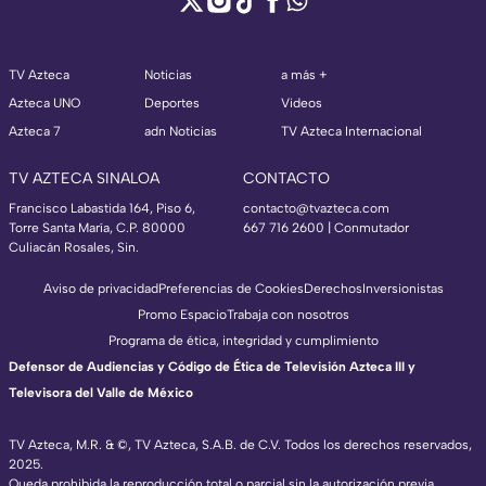
TV Azteca
Noticias
a más +
Azteca UNO
Deportes
Videos
Azteca 7
adn Noticias
TV Azteca Internacional
TV AZTECA SINALOA
CONTACTO
Francisco Labastida 164, Piso 6,
contacto@tvazteca.com
Torre Santa María, C.P. 80000
667 716 2600 | Conmutador
Culiacán Rosales, Sin.
Aviso de privacidad
Preferencias de Cookies
Derechos
Inversionistas
Promo Espacio
Trabaja con nosotros
Programa de ética, integridad y cumplimiento
Defensor de Audiencias y Código de Ética de Televisión Azteca III y
Televisora del Valle de México
TV Azteca, M.R. & ©, TV Azteca, S.A.B. de C.V. Todos los derechos reservados,
2025.
Queda prohibida la reproducción total o parcial sin la autorización previa,