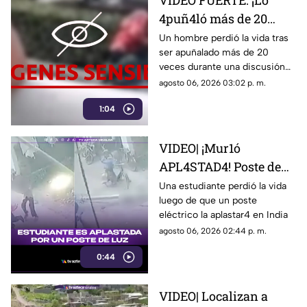
VIDEO FUERTE: ¡Lo
4puñ4ló más de 20
veces! Hombre es
Un hombre perdió la vida tras
ser apuñalado más de 20
as3s1n4d0 afuera de un
veces durante una discusión
centro comercial
en un centro comercial.
agosto 06, 2026 03:02 p. m.
1:04
VIDEO| ¡Mur1ó
APL4STAD4! Poste de
luz cae sobre
Una estudiante perdió la vida
luego de que un poste
estudiante en plena
eléctrico la aplastar4 en India
calle: esto pasó
agosto 06, 2026 02:44 p. m.
0:44
VIDEO| Localizan a