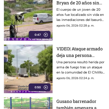
Bryan de 20 años sin
vida en inmediaciones
El cuerpo de un joven de 20
años fue localizado sin vida en
del basurón de
las inmediaciones del basurón
Culiacán
de Culiacán
agosto 06, 2026 02:28 p. m.
0:47
VIDEO| Ataque armado
deja una persona
herida en la
Una persona resultó herida por
arma de fuego tras un ataque
comunidad de El
en la comunidad de El Chilillo,
Chilillo, en Mazatlán
al norte de Mazatlán.
agosto 06, 2026 02:24 p. m.
0:50
Gusano barrenador
también amenaza a