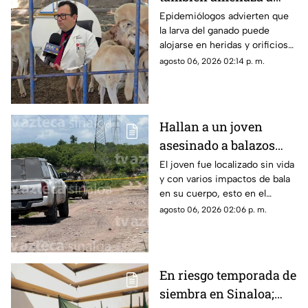
humanos: Expertos
Epidemiólogos advierten que
la larva del ganado puede
alertan por miasis en
alojarse en heridas y orificios
Sinaloa
de las personas para devorar
agosto 06, 2026 02:14 p. m.
tejido vivo; llaman a extremar
precauciones
Hallan a un joven
asesinado a balazos
cerca del basurón de
El joven fue localizado sin vida
y con varios impactos de bala
Culiacán
en su cuerpo, esto en el
relleno sanitario de Culiacán,
agosto 06, 2026 02:06 p. m.
Sinaloa
En riesgo temporada de
siembra en Sinaloa;