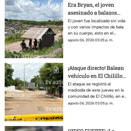
Era Bryan, el joven
asesinado a balazos
cerca del basurón de
El joven fue localizado sin vida
y con varios impactos de bala
Culiacán
en su cuerpo, esto en el
relleno sanitario de Culiacán,
agosto 06, 2026 03:25 p. m.
Sinaloa
¡Ataque directo! Balean
vehículo en El Chilillo,
en Mazatlán; hay un
El ataque se registró al
mediodía de este jueves en la
herido
comunidad de El Chilillo, en el
municipio de Mazatlán, Sinaloa
agosto 06, 2026 03:05 p. m.