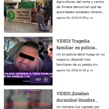
productores exigen en
Agricultores del norte y centro
de Sinaloa denuncian que las
Palacio la entrega de
autoridades estatales retienen
apoyos
recursos etiquetados por el
agosto 06, 2026 01:55 p. m.
Congreso para pequeños
productores de temporal
VIDEO| Tragedia
familiar: ex policía
asesina a tres
Un ex policía abrió fuego en un
negocio, dejando tres
familiares de su pareja
familiares de su pareja sin
y huyó con su hijo
vida, para después sustraer a
agosto 06, 2026 01:30 p. m.
su hijo.
1:07
VIDEO| ¡Estaban
dormidos! Hombre
patea perritos en
Un hombre fue captado por