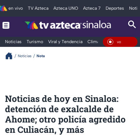
en vivo
TV Azteca
Azteca UNO
Azteca 7
Deportes
Notic
Noticias
Turismo
Viral y Tendencia
Clima
Deportes
Espec
En Vi
Noticias
Nota
Noticias de hoy en Sinaloa:
detención de exalcalde de
Ahome; otro policía agredido
en Culiacán, y más