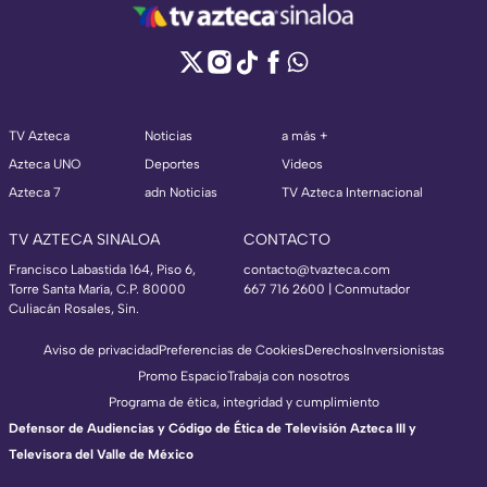
TV Azteca
Noticias
a más +
Azteca UNO
Deportes
Videos
Azteca 7
adn Noticias
TV Azteca Internacional
TV AZTECA SINALOA
CONTACTO
Francisco Labastida 164, Piso 6,
contacto@tvazteca.com
Torre Santa María, C.P. 80000
667 716 2600 | Conmutador
Culiacán Rosales, Sin.
Aviso de privacidad
Preferencias de Cookies
Derechos
Inversionistas
Promo Espacio
Trabaja con nosotros
Programa de ética, integridad y cumplimiento
Defensor de Audiencias y Código de Ética de Televisión Azteca III y
Televisora del Valle de México