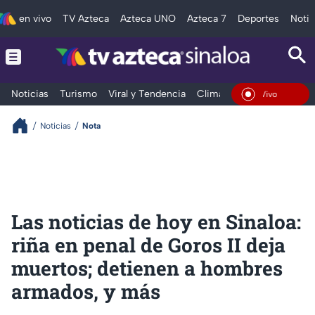
en vivo
TV Azteca
Azteca UNO
Azteca 7
Deportes
Notic
Noticias
Turismo
Viral y Tendencia
Clima
Deportes
Espec
En Vivo
Noticias
Nota
Las noticias de hoy en Sinaloa:
riña en penal de Goros II deja
muertos; detienen a hombres
armados, y más