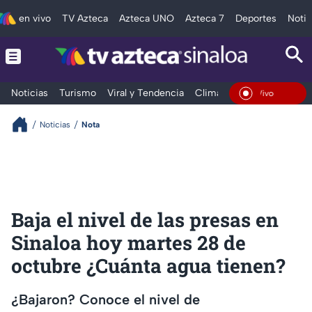
en vivo
TV Azteca
Azteca UNO
Azteca 7
Deportes
Notic
Noticias
Turismo
Viral y Tendencia
Clima
Deportes
Espec
En Vivo
Noticias
Nota
Baja el nivel de las presas en
Sinaloa hoy martes 28 de
octubre ¿Cuánta agua tienen?
¿Bajaron? Conoce el nivel de