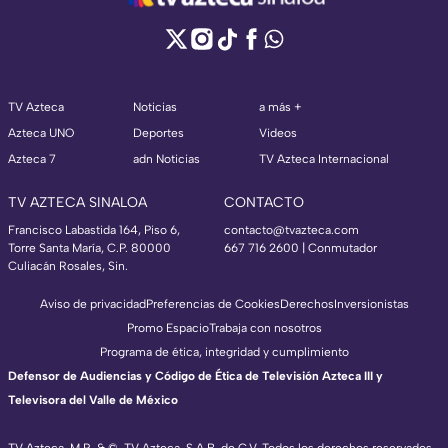
TV Azteca
Noticias
a más +
Azteca UNO
Deportes
Videos
Azteca 7
adn Noticias
TV Azteca Internacional
TV AZTECA SINALOA
CONTACTO
Francisco Labastida 164, Piso 6,
contacto@tvazteca.com
Torre Santa María, C.P. 80000
667 716 2600 | Conmutador
Culiacán Rosales, Sin.
Aviso de privacidad
Preferencias de Cookies
Derechos
Inversionistas
Promo Espacio
Trabaja con nosotros
Programa de ética, integridad y cumplimiento
Defensor de Audiencias y Código de Ética de Televisión Azteca III y
Televisora del Valle de México
TV Azteca, M.R. & ©, TV Azteca, S.A.B. de C.V. Todos los derechos reservados,