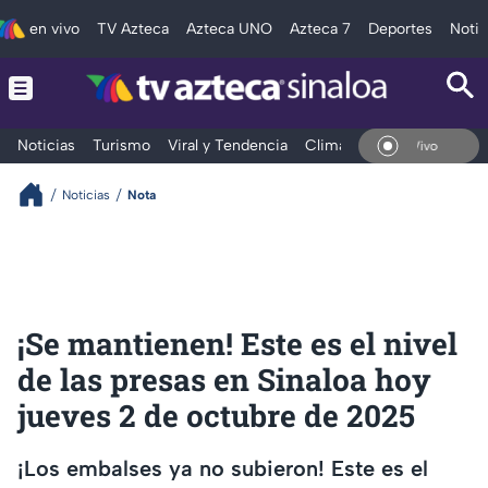
en vivo
TV Azteca
Azteca UNO
Azteca 7
Deportes
Notic
Noticias
Turismo
Viral y Tendencia
Clima
Deportes
Espec
En Vivo
Noticias
Nota
¡Se mantienen! Este es el nivel
de las presas en Sinaloa hoy
jueves 2 de octubre de 2025
¡Los embalses ya no subieron! Este es el