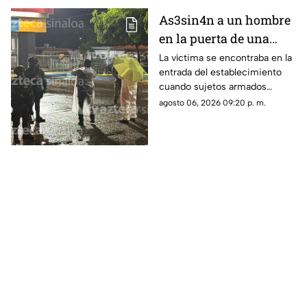
As3sin4n a un hombre
en la puerta de una
tienda de conveniencia
La víctima se encontraba en la
entrada del establecimiento
en la Emiliano Zapata,
cuando sujetos armados
Culiacán
abrieron fuego contra él
agosto 06, 2026 09:20 p. m.