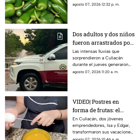
enfermos por
Unidos (CDC) emitieron una
agosto 07, 2026 12:32 p. m.
Salmonella
alerta sanitaria tras confirmar
345 contagios en 27 estados
Dos adultos y dos niños
fueron arrastrados por
un arroyo durante
Las intensas lluvias que
sorprendieron a Culiacán
intensas lluvias en
durante el jueves generaron
Culiacán
más de 20 emergencias en
agosto 07, 2026 11:20 a. m.
distintas colonias y
comunidades del municipio
VIDEO| Postres en
forma de frutas: el
emprendimiento viral
En Culiacán, dos jóvenes
emprendedores, Isa y Edgar,
de dos jóvenes en
transformaron sus vacaciones
Culiacán
en un viral negocio de postres
agosto 07, 2026 10:46 a. m.