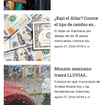
de agosto de 2026
¿Bajó el dólar? Conoce
el tipo de cambio en
Sinaloa y en México
El dólar se mantiene por
debajo de los 18 pesos
hoy 7 de agosto
mexicanos; conoce los
detalles de su precio en
agosto 07, 2026 09:55 a. m.
Sinaloa y a nivel nacional hoy 7
de agosto de 2026
Monzón mexicano
traerá LLUVIAS
FUERTES para Sinaloa
Conoce en qué municipios de
Sinaloa lloverá hoy y las
HOY: conoce en qué
temperaturas máximas
municipios
esperadas: este es el
agosto 07, 2026 08:59 a. m.
pronóstico del clima para este