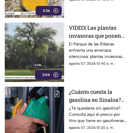
que parecen frutas reales.
2:36
VIDEO| Las plantas
invasoras que ponen
en riesgo el Parque de
El Parque de las Riberas
enfrenta una amenaza
las Riberas en Culiacán
silenciosa: plantas invasoras
que desplazan especies
agosto 07, 2026 10:40 a. m.
nativas y desequilibran su
3:04
frágil ecosistema.
¿Cuánto cuesta la
gasolina en Sinaloa?
Este es su precio hoy 7
¿Te quedaste sin gasolina?
Consulta aquí el precio por
de agosto de 2026
litro que tiene en gasolineras
de Sinaloa y en el país, hoy 7
agosto 07, 2026 10:20 a. m.