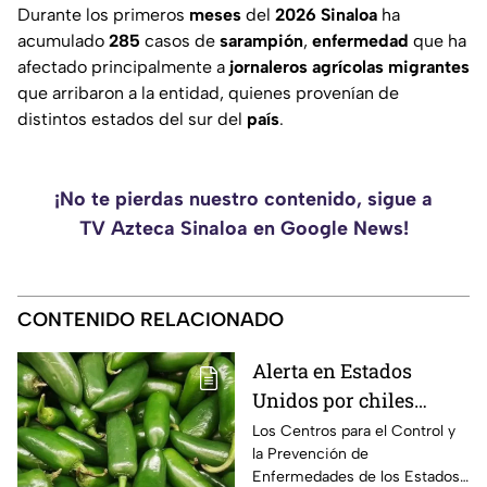
Durante los primeros
meses
del
2026
Sinaloa
ha
acumulado
285
casos de
sarampión
,
enfermedad
que ha
afectado principalmente a
jornaleros
agrícolas
migrantes
que arribaron a la entidad, quienes provenían de
distintos estados del sur del
país
.
¡No te pierdas nuestro contenido, sigue a
TV Azteca Sinaloa en Google News!
CONTENIDO RELACIONADO
Alerta en Estados
Unidos por chiles
jalapeños de Sinaloa:
Los Centros para el Control y
la Prevención de
Suman más de 300
Enfermedades de los Estados