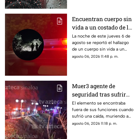
viernes 7 de agosto de 2026
Encuentran cuerpo sin
vida a un costado de la
carretera Culiacán-
La noche de este jueves 6 de
agosto se reportó el hallazgo
Eldorado, en Costa Rica
de un cuerpo sin vida a un
costado de la carretera: estaba
agosto 06, 2026 11:48 p. m.
envuelto en plástico
Muer3 agente de
seguridad tras sufrir
caíd4 desde el Paseo
El elemento se encontraba
fuera de sus funciones cuando
del Centenario, en
sufrió una caída, muriendo a
Mazatlán
causa de múltiples golpes
agosto 06, 2026 11:18 p. m.