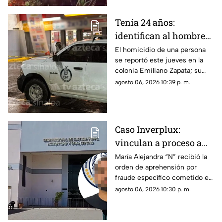
Tenía 24 años:
identifican al hombre
as3sin4do en tienda de
El homicidio de una persona
se reportó este jueves en la
conveniencia al sur de
colonia Emiliano Zapata; su
Culiacán
cuerpo quedó justo en la
agosto 06, 2026 10:39 p. m.
puerta de una tienda de
conveniencia
Caso Inverplux:
vinculan a proceso a
Isaac Andrey “N” y
María Alejandra “N” recibió la
orden de aprehensión por
detienen a segunda
fraude específico cometido en
implicada en
Sinaloa, mientras que el primer
agosto 06, 2026 10:30 p. m.
megafraude
detenido quedó en prisión
preventiva