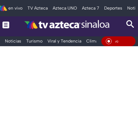
en vivo
TV Azteca
Azteca UNO
Azteca 7
Deportes
Notic
Noticias
Turismo
Viral y Tendencia
Clima
Deportes
Espec
En Viv