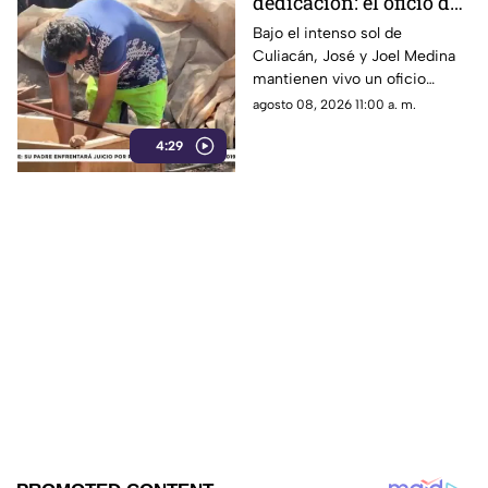
dedicación: el oficio de
los ladrilleros en
Bajo el intenso sol de
Culiacán, José y Joel Medina
Culiacán
mantienen vivo un oficio
tradicional: la elaboración
agosto 08, 2026 11:00 a. m.
artesanal de ladrillos.
4:29