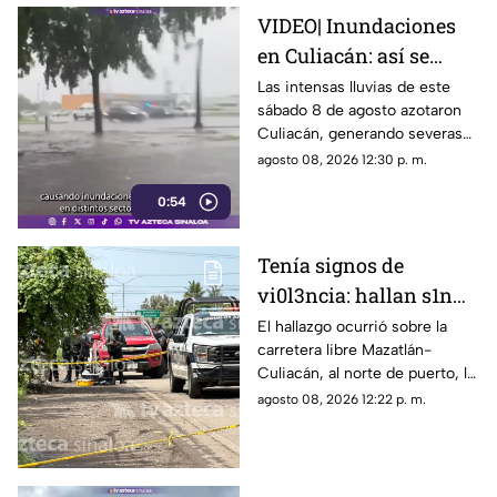
VIDEO| Inundaciones
en Culiacán: así se
encuentran las calles
Las intensas lluvias de este
sábado 8 de agosto azotaron
tras las lluvias de hoy,
Culiacán, generando severas
sábado 8 de agosto
inundaciones en diversos
agosto 08, 2026 12:30 p. m.
sectores.
0:54
Tenía signos de
vi0l3ncia: hallan s1n
v1da a un hombre en El
El hallazgo ocurrió sobre la
carretera libre Mazatlán-
Venadillo, en Mazatlán
Culiacán, al norte de puerto, la
mañana de este sábado
agosto 08, 2026 12:22 p. m.