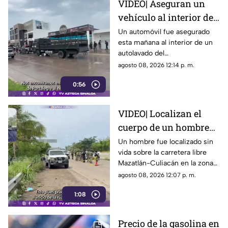
VIDEO| Aseguran un
vehículo al interior de
un autolavado en el
Un automóvil fue asegurado
esta mañana al interior de un
fraccionamiento
autolavado del
Portalegre, en Culiacán
fraccionamiento Portalegre de
agosto 08, 2026 12:14 p. m.
la capital sinaloense.
0:56
VIDEO| Localizan el
cuerpo de un hombre
sin vida sobre la
Un hombre fue localizado sin
vida sobre la carretera libre
carretera libre en El
Mazatlán-Culiacán en la zona
Venadillo, Mazatlán
de El Venadillo al norte del
agosto 08, 2026 12:07 p. m.
puerto de Mazatlán en la
1:08
mañana de este sábado.
Precio de la gasolina en