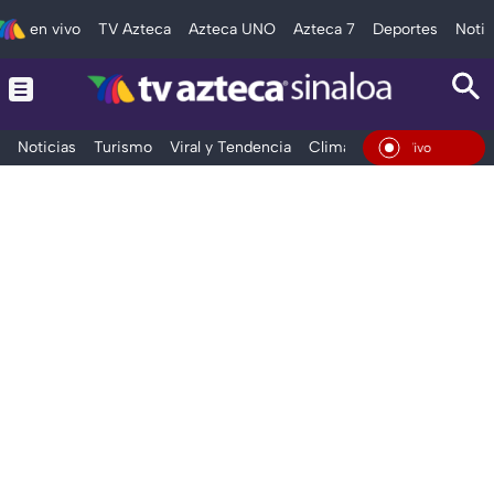
en vivo
TV Azteca
Azteca UNO
Azteca 7
Deportes
Notic
Noticias
Turismo
Viral y Tendencia
Clima
Deportes
Espec
En Vivo