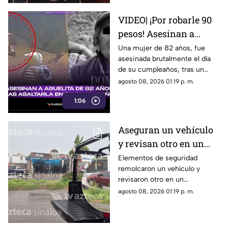
VIDEO| ¡Por robarle 90
pesos! Asesinan a
abuelita de 82 años tras
Una mujer de 82 años, fue
asesinada brutalmente el día
asaltarla en su
de su cumpleaños, tras un
cumpleaños
asalto por solo 90 pesos.
agosto 08, 2026 01:19 p. m.
1:06
Aseguran un vehículo
y revisan otro en un
autolavado de
Elementos de seguridad
remolcaron un vehículo y
Portalegre, Culiacán
revisaron otro en un
autolavado del sector
agosto 08, 2026 01:19 p. m.
Portalegre, en Culiacán