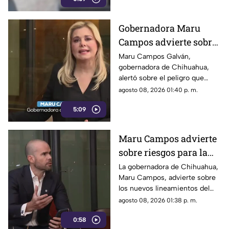
Gobernadora Maru
Campos advierte sobre
el uso de lineamientos
Maru Campos Galván,
gobernadora de Chihuahua,
para sancionar a
alertó sobre el peligro que
medios y periodistas
implican los nuevos
agosto 08, 2026 01:40 p. m.
lineamientos para sancionar a
5:09
medios y periodistas.
Maru Campos advierte
sobre riesgos para la
libertad de expresión
La gobernadora de Chihuahua,
Maru Campos, advierte sobre
los nuevos lineamientos del
Gobierno Federal que
agosto 08, 2026 01:38 p. m.
amenazan la libertad de
0:58
expresión.