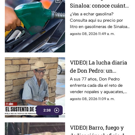
Sinaloa: conoce cuánto
cuesta el combustible
¿Vas a echar gasolina?
Consulta aquí su precio por
hoy sábado 8 de agosto
litro en gasolineras de Sinaloa
y en el país, hoy 8 de agosto
agosto 08, 2026 11:49 a. m.
de 2026
VIDEO| La lucha diaria
de Don Pedro: un
vendedor de nopales de
A sus 77 años, Don Pedro
enfrenta cada día el reto de
77 años
vender nopales y aguacates,
con dolor en las piernas y
agosto 08, 2026 11:09 a. m.
dificultad para moverse.
2:38
VIDEO| Barro, fuego y