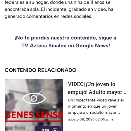
federales a su hogar, donde una niña de 11 años se
encontraba sola. El incidente, grabado en video, ha
generado comentarios en redes sociales.
¡No te pierdas nuestro contenido, sigue a
TV Azteca Sinaloa en Google News!
CONTENIDO RELACIONADO
VIDEO| ¡Un joven lo
empujó! Adulto mayor
muere atropellado por
Un impactante video revela el
momento en que un joven
un tráiler
empuja a un adulto mayor,
provocando su muerte al ser
agosto 08, 2026 02:05 p. m.
atropellado por un tráiler.
0:59