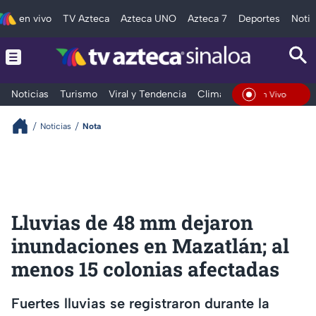
en vivo
TV Azteca
Azteca UNO
Azteca 7
Deportes
Notic
Noticias
Turismo
Viral y Tendencia
Clima
Deportes
Espec
En Vivo
Noticias
Nota
Lluvias de 48 mm dejaron
inundaciones en Mazatlán; al
menos 15 colonias afectadas
Fuertes lluvias se registraron durante la