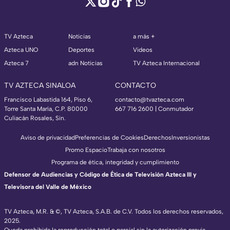
TV Azteca
Noticias
a más +
Azteca UNO
Deportes
Videos
Azteca 7
adn Noticias
TV Azteca Internacional
TV AZTECA SINALOA
CONTACTO
Francisco Labastida 164, Piso 6,
contacto@tvazteca.com
Torre Santa María, C.P. 80000
667 716 2600 | Conmutador
Culiacán Rosales, Sin.
Aviso de privacidad
Preferencias de Cookies
Derechos
Inversionistas
Promo Espacio
Trabaja con nosotros
Programa de ética, integridad y cumplimiento
Defensor de Audiencias y Código de Ética de Televisión Azteca III y
Televisora del Valle de México
TV Azteca, M.R. & ©, TV Azteca, S.A.B. de C.V. Todos los derechos reservados,
2025.