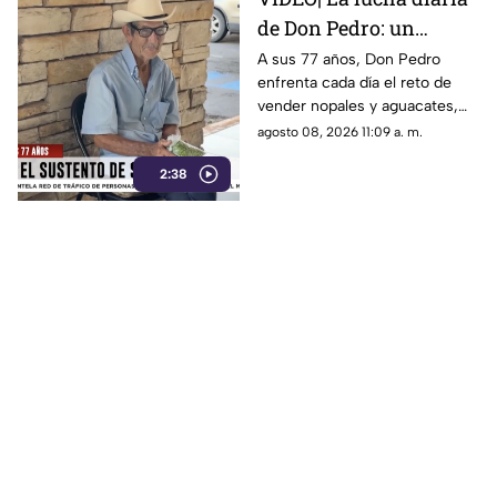
de Don Pedro: un
vendedor de nopales de
A sus 77 años, Don Pedro
enfrenta cada día el reto de
77 años
vender nopales y aguacates,
con dolor en las piernas y
agosto 08, 2026 11:09 a. m.
dificultad para moverse.
2:38