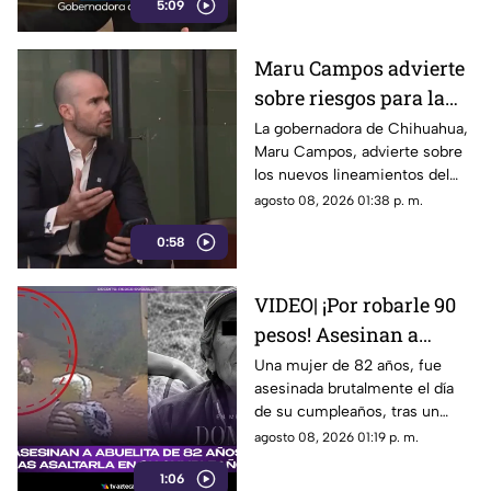
5:09
medios y periodistas.
Maru Campos advierte
sobre riesgos para la
libertad de expresión
La gobernadora de Chihuahua,
Maru Campos, advierte sobre
los nuevos lineamientos del
Gobierno Federal que
agosto 08, 2026 01:38 p. m.
amenazan la libertad de
0:58
expresión.
VIDEO| ¡Por robarle 90
pesos! Asesinan a
abuelita de 82 años tras
Una mujer de 82 años, fue
asesinada brutalmente el día
asaltarla en su
de su cumpleaños, tras un
cumpleaños
asalto por solo 90 pesos.
agosto 08, 2026 01:19 p. m.
1:06