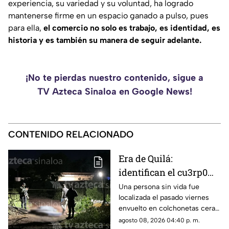
experiencia, su variedad y su voluntad, ha logrado
mantenerse firme en un espacio ganado a pulso, pues
para ella,
el comercio no solo es trabajo, es identidad, es
historia y es también su manera de seguir adelante.
¡No te pierdas nuestro contenido, sigue a
TV Azteca Sinaloa en Google News!
CONTENIDO RELACIONADO
Era de Quilá:
identifican el cu3rp0
envuelto en
Una persona sin vida fue
localizada el pasado viernes
colchonetas hallado en
envuelto en colchonetas cera
Los Cerritos, Culiacán
del sector de Los Cerritos, en
agosto 08, 2026 04:40 p. m.