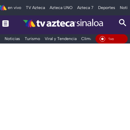
en vivo
TV Azteca
Azteca UNO
Azteca 7
Deportes
Notic
Noticias
Turismo
Viral y Tendencia
Clima
Deportes
Espec
En Vivo