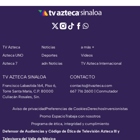
TV Azteca
Noticias
a más +
Azteca UNO
Deportes
Videos
Azteca 7
adn Noticias
TV Azteca Internacional
TV AZTECA SINALOA
CONTACTO
Francisco Labastida 164, Piso 6,
contacto@tvazteca.com
Torre Santa María, C.P. 80000
667 716 2600 | Conmutador
Culiacán Rosales, Sin.
Aviso de privacidad
Preferencias de Cookies
Derechos
Inversionistas
Promo Espacio
Trabaja con nosotros
Programa de ética, integridad y cumplimiento
Defensor de Audiencias y Código de Ética de Televisión Azteca III y
Televisora del Valle de México