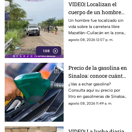
VIDEO| Localizan el
cuerpo de un hombre
sin vida sobre la
Un hombre fue localizado sin
vida sobre la carretera libre
carretera libre en El
Mazatlán-Culiacán en la zona
Venadillo, Mazatlán
de El Venadillo al norte del
agosto 08, 2026 12:07 p. m.
puerto de Mazatlán en la
1:08
mañana de este sábado.
Precio de la gasolina en
Sinaloa: conoce cuánto
cuesta el combustible
¿Vas a echar gasolina?
Consulta aquí su precio por
hoy sábado 8 de agosto
litro en gasolineras de Sinaloa
y en el país, hoy 8 de agosto
agosto 08, 2026 11:49 a. m.
de 2026
VIDEO| La lucha diaria