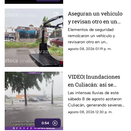
Aseguran un vehículo
y revisan otro en un
autolavado de
Elementos de seguridad
remolcaron un vehículo y
Portalegre, Culiacán
revisaron otro en un
autolavado del sector
agosto 08, 2026 01:19 p. m.
Portalegre, en Culiacán
VIDEO| Inundaciones
en Culiacán: así se
encuentran las calles
Las intensas lluvias de este
sábado 8 de agosto azotaron
tras las lluvias de hoy,
Culiacán, generando severas
sábado 8 de agosto
inundaciones en diversos
agosto 08, 2026 12:30 p. m.
sectores.
0:54