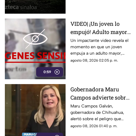
Culiacán
VIDEO| ¡Un joven lo
empujó! Adulto mayor
muere atropellado por
Un impactante video revela el
momento en que un joven
un tráiler
empuja a un adulto mayor,
provocando su muerte al ser
agosto 08, 2026 02:05 p. m.
atropellado por un tráiler.
0:59
Gobernadora Maru
Campos advierte sobre
el uso de lineamientos
Maru Campos Galván,
gobernadora de Chihuahua,
para sancionar a
alertó sobre el peligro que
medios y periodistas
implican los nuevos
agosto 08, 2026 01:40 p. m.
lineamientos para sancionar a