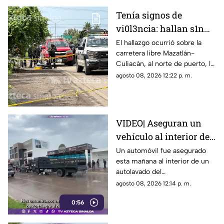
Tenía signos de
vi0l3ncia: hallan s1n
v1da a un hombre en El
El hallazgo ocurrió sobre la
carretera libre Mazatlán-
Venadillo, en Mazatlán
Culiacán, al norte de puerto, la
mañana de este sábado
agosto 08, 2026 12:22 p. m.
VIDEO| Aseguran un
vehículo al interior de
un autolavado en el
Un automóvil fue asegurado
esta mañana al interior de un
fraccionamiento
autolavado del
Portalegre, en Culiacán
fraccionamiento Portalegre de
agosto 08, 2026 12:14 p. m.
la capital sinaloense.
0:56