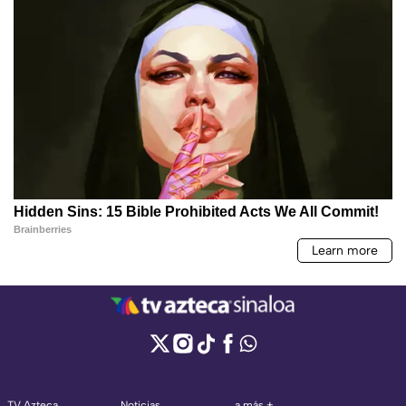
TV Azteca
Noticias
a más +