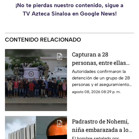
¡No te pierdas nuestro contenido, sigue a
TV Azteca Sinaloa en Google News!
CONTENIDO RELACIONADO
Capturan a 28
personas, entre ellas
mujeres, con un
Autoridades confirmaron la
detención de un grupo de 28
arsenal en El Roble,
personas y el aseguramiento
Mazatlán
de armas de fuego largas, en la
agosto 08, 2026 08:29 p. m.
zona rural de Mazatlán
Padrastro de Nohemí,
niña embarazada a los
11 años, cuenta con
El hombre señalado por