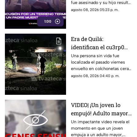
fue asesinado y su hijo resultó
hijo herido
herido.
agosto 08, 2026 05:23 p. m.
1:00
Era de Quilá:
identifican el cu3rp0
envuelto en
Una persona sin vida fue
localizada el pasado viernes
colchonetas hallado en
envuelto en colchonetas cera
Los Cerritos, Culiacán
del sector de Los Cerritos, en
agosto 08, 2026 04:40 p. m.
Culiacán
VIDEO| ¡Un joven lo
empujó! Adulto mayor
muere atropellado por
Un impactante video revela el
momento en que un joven
un tráiler
empuja a un adulto mayor,