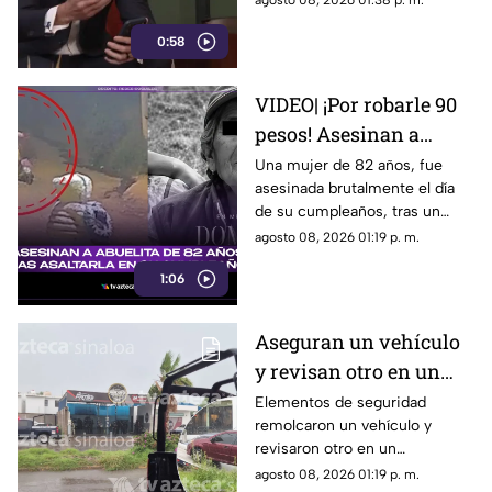
agosto 08, 2026 01:38 p. m.
amenazan la libertad de
0:58
expresión.
VIDEO| ¡Por robarle 90
pesos! Asesinan a
abuelita de 82 años tras
Una mujer de 82 años, fue
asesinada brutalmente el día
asaltarla en su
de su cumpleaños, tras un
cumpleaños
asalto por solo 90 pesos.
agosto 08, 2026 01:19 p. m.
1:06
Aseguran un vehículo
y revisan otro en un
autolavado de
Elementos de seguridad
remolcaron un vehículo y
Portalegre, Culiacán
revisaron otro en un
autolavado del sector
agosto 08, 2026 01:19 p. m.