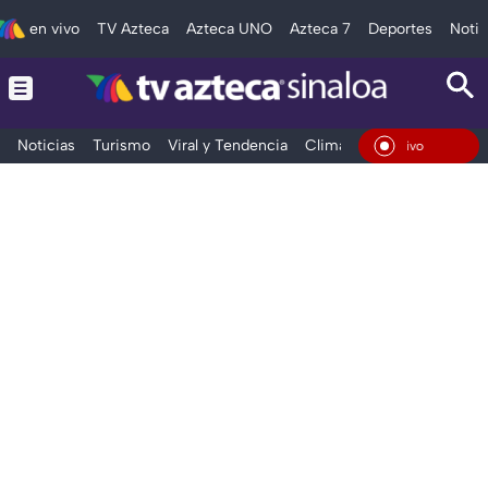
en vivo
TV Azteca
Azteca UNO
Azteca 7
Deportes
Notic
Noticias
Turismo
Viral y Tendencia
Clima
Deportes
Espec
En Vi