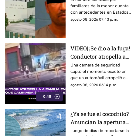
familiares de la menor cuenta
historial de abus0;
con antecedentes en Estados
familiares lo acusan
Unidos por abuso a una menor;
agosto 08, 2026 07:43 p. m.
no ha sido detenido en México
VIDEO| ¡Se dio a la fuga!
Conductor atropella a
familia entera que
Una cámara de seguridad
captó el momento exacto en
caminaba sobre la calle
que un automóvil atropelló a
una familia entera.
agosto 08, 2026 06:14 p. m.
0:48
¿Ya se fue el cocodrilo?
Anuncian la apertura
de playas en Mazatlán
Luego de días de reportarse la