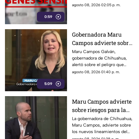
provocando su muerte al ser
agosto 08, 2026 02:05 p. m.
atropellado por un tráiler.
0:59
Gobernadora Maru
Campos advierte sobre
el uso de lineamientos
Maru Campos Galván,
gobernadora de Chihuahua,
para sancionar a
alertó sobre el peligro que
medios y periodistas
implican los nuevos
agosto 08, 2026 01:40 p. m.
lineamientos para sancionar a
5:09
medios y periodistas.
Maru Campos advierte
sobre riesgos para la
libertad de expresión
La gobernadora de Chihuahua,
Maru Campos, advierte sobre
los nuevos lineamientos del
Gobierno Federal que