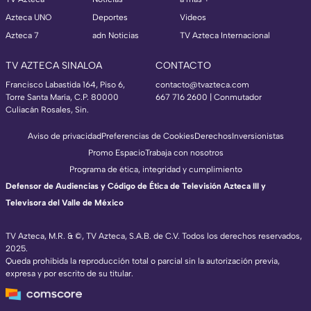
Azteca UNO
Deportes
Videos
Azteca 7
adn Noticias
TV Azteca Internacional
TV AZTECA SINALOA
CONTACTO
Francisco Labastida 164, Piso 6,
contacto@tvazteca.com
Torre Santa María, C.P. 80000
667 716 2600 | Conmutador
Culiacán Rosales, Sin.
Aviso de privacidad
Preferencias de Cookies
Derechos
Inversionistas
Promo Espacio
Trabaja con nosotros
Programa de ética, integridad y cumplimiento
Defensor de Audiencias y Código de Ética de Televisión Azteca III y
Televisora del Valle de México
TV Azteca, M.R. & ©, TV Azteca, S.A.B. de C.V. Todos los derechos reservados,
2025.
Queda prohibida la reproducción total o parcial sin la autorización previa,
expresa y por escrito de su titular.