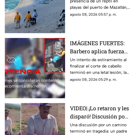
presencia de un reptil en
tras cuatro días
playas del puerto de Mazatlán,
cerradas
autoridades confirmaron la
agosto 08, 2026 05:57 p. m.
reapertura de estos espacios
IMÁGENES FUERTES:
Barbero aplica fuerza
de más y le rompe el
Un intento de estiramiento al
finalizar el corte de cabello
cuello a un cliente en
terminó en una letal lesión; las
pleno corte
estremecedoras imágenes
agosto 08, 2026 05:29 p. m.
captadas por cámaras de
seguridad se hicieron virales
VIDEO| ¡Lo retaron y les
disparó! Discusión por
un terreno termina con
Una discusión por un camino
terminó en tragedia: un padre
un padre muerto y su