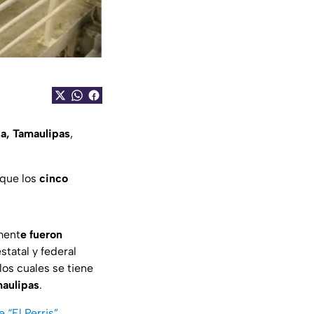
a, Tamaulipas
,
que los
cinco
ment
e fueron
statal y federal
os cuales se tiene
maulipas
.
“El Perris”,