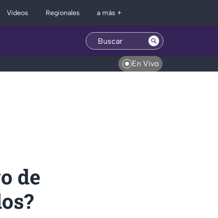
Regionales
Videos
a más +
En Vivo
vo de
los?