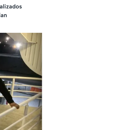
calizados
ían