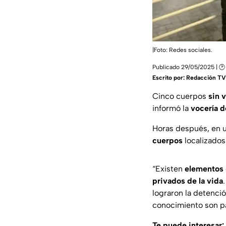
|Foto: Redes sociales.
Publicado 29/05/2025 | 🕑
Escrito por:
Redacción TV 
Cinco cuerpos
sin v
informó la
vocería 
Horas después, en u
cuerpos
localizados
“Existen
elementos
privados de la vida
lograron la detenci
conocimiento son par
Te puede interesar: