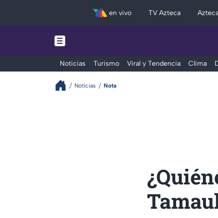
en vivo
TV Azteca
Aztec
Noticias
Turismo
Viral y Tendencia
Clima
D
Noticias
Nota
¿Quiéne
Tamauli