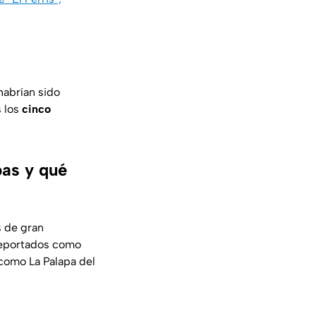
habrían sido
s los
cinco
pas y qué
s de gran
eportados como
como La Palapa del