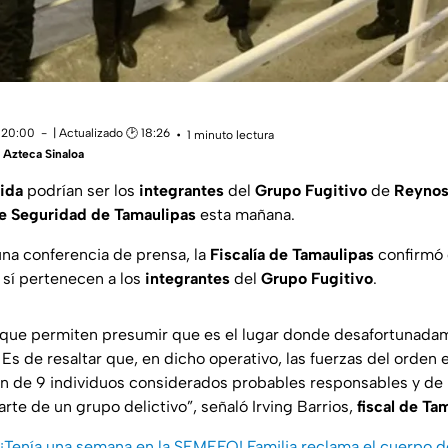
 20:00
| Actualizado 🕑 18:26
1 minuto lectura
Azteca Sinaloa
ida
podrían ser los
integrantes
del
Grupo Fugitivo
de
Reynos
de Seguridad de Tamaulipas
esta mañana.
na conferencia de prensa, la
Fiscalía de Tamaulipas
confirmó 
 sí pertenecen a los
integrantes
del
Grupo Fugitivo
.
que permiten presumir que es el lugar donde desafortunada
. Es de resaltar que, en dicho operativo, las fuerzas del orden e
ón de 9 individuos considerados probables responsables y de l
te de un grupo delictivo”, señaló Irving Barrios,
fiscal de Ta
¡Tenía una semana en la SEMEFO! Familia reclama el cuerpo de 