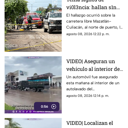
vi0l3ncia: hallan s1n
v1da a un hombre en El
El hallazgo ocurrió sobre la
carretera libre Mazatlán-
Venadillo, en Mazatlán
Culiacán, al norte de puerto, la
mañana de este sábado
agosto 08, 2026 12:22 p. m.
VIDEO| Aseguran un
vehículo al interior de
un autolavado en el
Un automóvil fue asegurado
esta mañana al interior de un
fraccionamiento
autolavado del
Portalegre, en Culiacán
fraccionamiento Portalegre de
agosto 08, 2026 12:14 p. m.
la capital sinaloense.
0:56
VIDEO| Localizan el