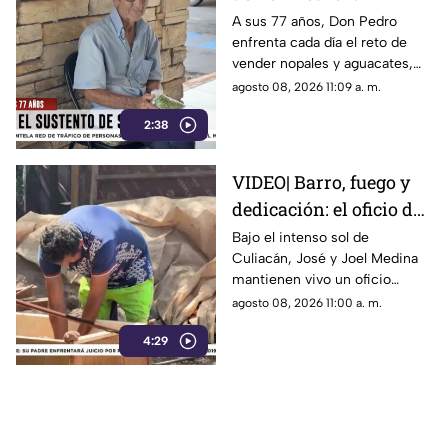
vendedor de nopales de
A sus 77 años, Don Pedro
enfrenta cada día el reto de
77 años
vender nopales y aguacates,
con dolor en las piernas y
agosto 08, 2026 11:09 a. m.
dificultad para moverse.
2:38
VIDEO| Barro, fuego y
dedicación: el oficio de
los ladrilleros en
Bajo el intenso sol de
Culiacán, José y Joel Medina
Culiacán
mantienen vivo un oficio
tradicional: la elaboración
agosto 08, 2026 11:00 a. m.
artesanal de ladrillos.
4:29