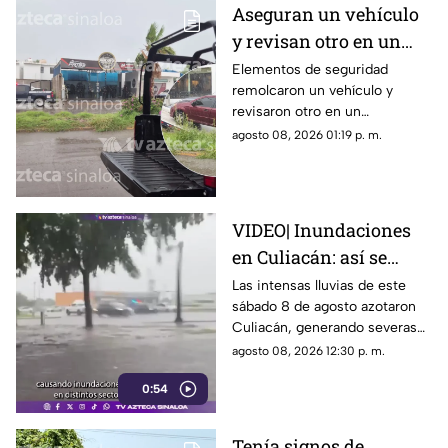
Aseguran un vehículo
y revisan otro en un
autolavado de
Elementos de seguridad
remolcaron un vehículo y
Portalegre, Culiacán
revisaron otro en un
autolavado del sector
agosto 08, 2026 01:19 p. m.
Portalegre, en Culiacán
VIDEO| Inundaciones
en Culiacán: así se
encuentran las calles
Las intensas lluvias de este
sábado 8 de agosto azotaron
tras las lluvias de hoy,
Culiacán, generando severas
sábado 8 de agosto
inundaciones en diversos
agosto 08, 2026 12:30 p. m.
sectores.
0:54
Tenía signos de