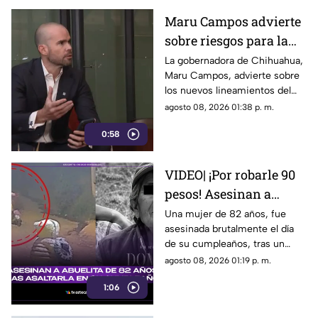
Maru Campos advierte
sobre riesgos para la
libertad de expresión
La gobernadora de Chihuahua,
Maru Campos, advierte sobre
los nuevos lineamientos del
Gobierno Federal que
agosto 08, 2026 01:38 p. m.
amenazan la libertad de
0:58
expresión.
VIDEO| ¡Por robarle 90
pesos! Asesinan a
abuelita de 82 años tras
Una mujer de 82 años, fue
asesinada brutalmente el día
asaltarla en su
de su cumpleaños, tras un
cumpleaños
asalto por solo 90 pesos.
agosto 08, 2026 01:19 p. m.
1:06