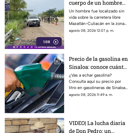
cuerpo de un hombre
sin vida sobre la
Un hombre fue localizado sin
vida sobre la carretera libre
carretera libre en El
Mazatlán-Culiacán en la zona
Venadillo, Mazatlán
de El Venadillo al norte del
agosto 08, 2026 12:07 p. m.
puerto de Mazatlán en la
1:08
mañana de este sábado.
Precio de la gasolina en
Sinaloa: conoce cuánto
cuesta el combustible
¿Vas a echar gasolina?
Consulta aquí su precio por
hoy sábado 8 de agosto
litro en gasolineras de Sinaloa
y en el país, hoy 8 de agosto
agosto 08, 2026 11:49 a. m.
de 2026
VIDEO| La lucha diaria
de Don Pedro: un