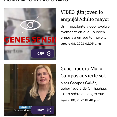
VIDEO| ¡Un joven lo
empujó! Adulto mayor
muere atropellado por
Un impactante video revela el
momento en que un joven
un tráiler
empuja a un adulto mayor,
provocando su muerte al ser
agosto 08, 2026 02:05 p. m.
atropellado por un tráiler.
0:59
Gobernadora Maru
Campos advierte sobre
el uso de lineamientos
Maru Campos Galván,
gobernadora de Chihuahua,
para sancionar a
alertó sobre el peligro que
medios y periodistas
implican los nuevos
agosto 08, 2026 01:40 p. m.
lineamientos para sancionar a
5:09
medios y periodistas.