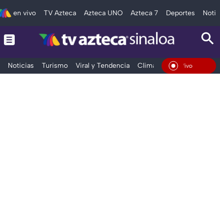
en vivo
TV Azteca
Azteca UNO
Azteca 7
Deportes
Notic
Noticias
Turismo
Viral y Tendencia
Clima
Deportes
Espec
En Vivo